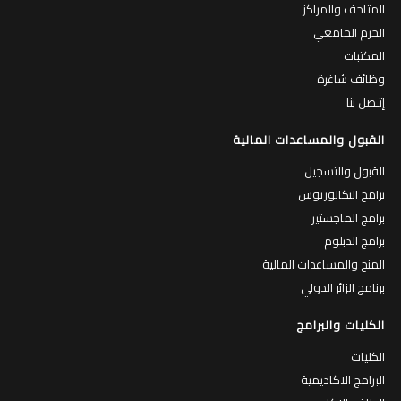
المتاحف والمراكز
الحرم الجامعي
المكتبات
وظائف شاغرة
إتـصل بنا
القبول والمساعدات المالية
القبول والتسجيل
برامج البكالوريوس
برامج الماجستير
برامج الدبلوم
المنح والمساعدات المالية
برنامج الزائر الدولي
الكليات والبرامج
الكليات
البرامج الاكاديمية