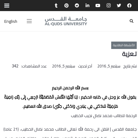
English
الأنشطة الطلابية
تـعزية
نشر بتاريخ
سبتمبر 5, 2016
آخر تحديث
سبتمبر 5, 2016
عدد المشاهدات:
342
بسم الله الرحمن الرحيم
يقول الله عز وجل في كتابه الحكيم : (يَا أَيَّتُهَا النَّفْسُ الْمُطْمَئِنَّةُ ارْجِعِي إِلَى رَبِّكِ رَاضِيَةً
مَرْضِيَّةً فَادْخُلِي فِي عِبَادِي وَادْخُلِي جَنَّتِي) صدق الله العظيم.
الرحمة للطالب محمد نضال نجيب الخطيب
جامعة القدس | انتقل الى رحمة الله تعالى الطالب محمد نضال الخطيب، (21 عاما)