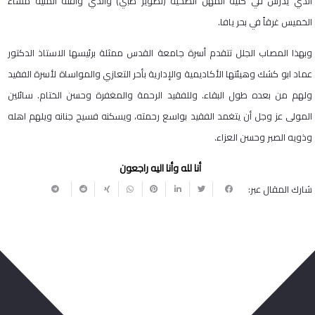
الذي يدرس في كلية المهن الصحية (تصوير طبي) والذي وافته المنيه مساء
الخميس غرقاً في بحر يافا.
وبهذا المصاب الجلل تتقدم أسرة جامعة القدس ممثلة برئيسها الاستاذ الدكتور
عماد ابو كشك وهيئتها الأكاديمية والإدارية بأحر التعازي والمواساة لأسرة الفقيد
ولهم من بعده طول البقاء. وللفقيد الرحمة والمغفرة وحسن الختام. سائلين
المولى عز وجل أن يتغمد الفقيد بواسع رحمته، ويسكنه فسيح جنانه ويلهم اهله
وذويه الصبر وحسن العزاء.
أنا لله وأنا اليه راجعون
شارك المقال عبر: