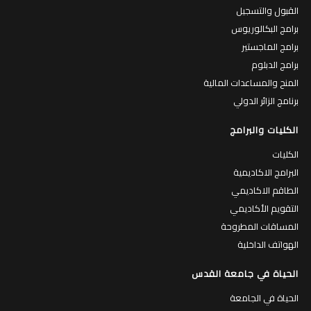
القبول والتسجيل
برامج البكالوريوس
برامج الماجستير
برامج الدبلوم
المنح والمساعدات المالية
برنامج الزائر الدولي
الكليات والبرامج
الكليات
البرامج الاكاديمية
الطاقم الاكاديمي
التقويم الأكاديمي
المساقات المطروحة
الهواتف الداخلية
الحياة في جامعة القدس
الحياة في الجامعة