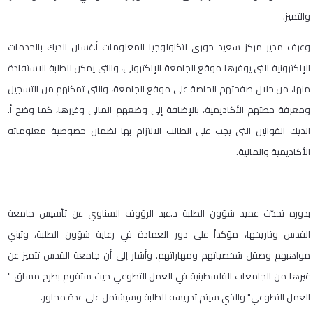
والتميز.
وعرف مدير مركز سعيد خوري لتكنولوجيا المعلومات أ.غسان الديك بالخدمات
الإلكترونية التي يوفرها موقع الجامعة الإلكتروني، والتي يمكن للطلبة الاستفادة
منها، من خلال صفحتهم الخاصة على موقع الجامعة، والتي تمكنهم من التسجيل
ومعرفة خطتهم الأكاديمية، بالإضافة إلى وضعهم المالي وغيرها، كما وضح أ.
الديك القوانين التي يجب على الطالب الالتزام بها لضمان خصوصية معلوماته
الأكاديمية والمالية.
بدوره تحدّث عميد شؤون الطلبة د.عبد الرؤوف السناوي عن تأسيس جامعة
القدس وتاريخها، مؤكداً على دور العمادة في رعاية شؤون الطلبة، وتبني
مواهبهم وصقل شخصياتهم ومهاراتهم. وأشار إلى أن جامعة القدس تتميز عن
غيرها من الجامعات الفلسطينية في العمل التطوعي حيث ستقوم بطرح مساق "
العمل التطوعي" والذي سيتم تدريسه للطلبة وسيشتمل على عدة محاور.