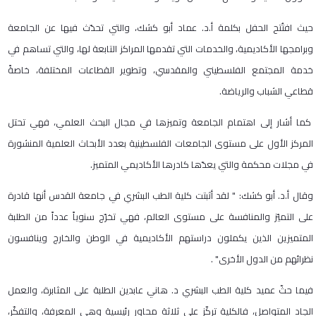
حيث افتُتح الحفل بكلمة أ.د. عماد أبو كشك، والتي تحدّث فيها عن الجامعة
وبرامجها الأكاديمية، والخدمات التي تقدمها المراكز التابعة لها، والتي تساهم في
خدمة المجتمع الفلسطيني والمقدسي، وتطوير القطاعات المختلفة، خاصةً
قطاعي الشباب والرياضة.
كما أشار إلى اهتمام الجامعة وتميزها في مجال البحث العلمي، فهي تحتل
المركز الأول على مستوى الجامعات الفلسطينية بعدد الأبحاث العلمية المنشورة
في مجلات محكمة والتي يعدّها كادرها الأكاديمي المتميز.
وقال أ.د. أبو كشك: " لقد أثبتت كلية الطب البشري في جامعة القدس أنها قادرة
على التميّز والمنافسة على مستوى العالم، فهي تخرّج سنوياً عدداً من الطلبة
المتميزين الذين يكملون دراستهم الأكاديمية في الوطن والخارج وينافسون
نظرائهم من الدول الأخرى" .
فيما حثّ عميد كلية الطب البشري د. هاني عابدين الطلبة على المثابرة، والعمل
الجاد المتواصل، فالكلية تركّز على ثلاثة محاور رئيسية وهي المعرفة، والتفكّر،