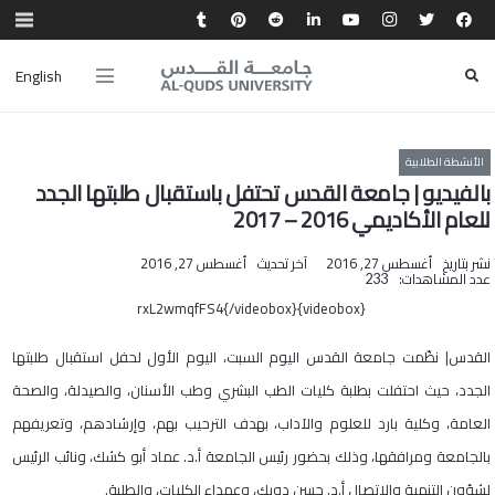
English
الأنشطة الطلابية
بالفيديو | جامعة القدس تحتفل باستقبال طلبتها الجدد
للعام الأكاديمي 2016 – 2017
نشر بتاريخ
أغسطس 27, 2016
آخر تحديث
أغسطس 27, 2016
عدد المشاهدات:
233
{videobox}rxL2wmqfFS4{/videobox}
القدس| نظّمت جامعة القدس اليوم السبت، اليوم الأول لحفل استقبال طلبتها
الجدد، حيث احتفلت بطلبة كليات الطب البشري وطب الأسنان، والصيدلة، والصحة
العامة، وكلية بارد للعلوم والآداب، بهدف الترحيب بهم، وإرشادهم، وتعريفهم
بالجامعة ومرافقها، وذلك بحضور رئيس الجامعة أ.د. عماد أبو كشك، ونائب الرئيس
لشؤون التنمية والاتصال أ.د. حسن دويك، وعمداء الكليات، والطلبة.