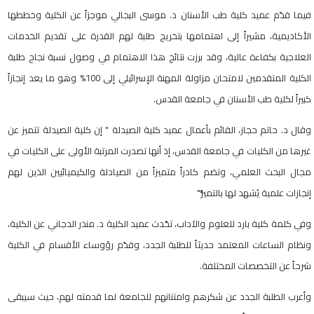
فيما قدّم عميد كلية طب الأسنان د. موسى البجالي موجزاً عن الكلية وخططها
الأكاديمية، مشيراً إلى اهتمامها بتخريج طلبة لهم القدرة على تقديم الخدمات
العلاجية بكفاءة عالية، وقد برزت نتائج هذا الاهتمام في وصول نسبة نجاح طلبة
الكلية المتقدمين لامتحان مزاولة المهنة الإسرائيلي إلى 100% وهو ما يعد إنجازاً
كبيراً لكلية طب الأسنان في جامعة القدس.
وقال د. حاتم حجاز، القائم بأعمال عميد كلية الصيدلة " إن كلية الصيدلة تتميز عن
غيرها من الكليات في جامعة القدس، إذ أنها تصدرت المرتبة الأولى على الكليات في
مجال البحث العلمي، وتضم كادراً متميزاً من الصيادلة والكيميائيين الذين لهم
إنجازات علمية يُشهد لها بالتميُّز"
وفي كلمة كلية بارد للعلوم والآداب، تحّدث عميد الكلية د. منذر الدجاني عن الكلية،
ونظام الساعات المعتمد حديثاً للطلبة الجدد، وقدّم رؤوساء الأقسام في الكلية
شرحاً عن التخصصات المختلفة.
وأعرب الطلبة الجدد عن شكرهم وامتنانهم للجامعة لما قدمته لهم، حيث سيبقى