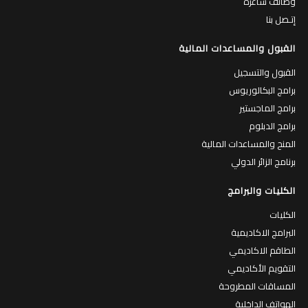
وظائف شاغرة
إتـصل بنا
القبول والمساعدات المالية
القبول والتسجيل
برامج البكالوريوس
برامج الماجستير
برامج الدبلوم
المنح والمساعدات المالية
برنامج الزائر الدولي
الكليات والبرامج
الكليات
البرامج الاكاديمية
الطاقم الاكاديمي
التقويم الأكاديمي
المساقات المطروحة
الهواتف الداخلية