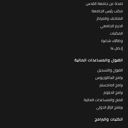
لمحة عن جامعة القدس
مكتب رئيس الجامعة
المتاحف والمراكز
الحرم الجامعي
المكتبات
وظائف شاغرة
إتـصل بنا
القبول والمساعدات المالية
القبول والتسجيل
برامج البكالوريوس
برامج الماجستير
برامج الدبلوم
المنح والمساعدات المالية
برنامج الزائر الدولي
الكليات والبرامج