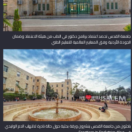
جامعة القدس تحصد اعتماد برنامج دكتور في الطب من هيئة الاعتماد وضمان
الجودة الأردنية وفق المعايير العالمية للتعليم الطبي
باحثون من جامعة القدس ينشرون ورقة بحثية حول حالة نادرة لالتهاب الدم الوليدي
في مجلة Frontiers in Pediatrics