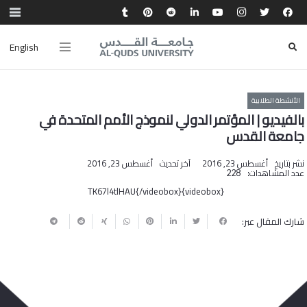
English
الأنشطة الطلابية
بالفيديو | المؤتمر الدولي لنموذج الأمم المتحدة في
جامعة القدس
نشر بتاريخ
أغسطس 23, 2016
آخر تحديث
أغسطس 23, 2016
عدد المشاهدات:
228
{videobox}TK67l4tlHAU{/videobox}
شارك المقال عبر: