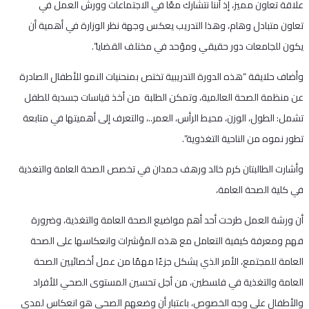
علاقة تعاون مميز، إذ أننا نتشارك معًا في الاجتماعات وورش العمل في
تعاون متبادل وهام، وهذا التدريب يعكس وجهة نظر الوزارة في أهمية أن
يكون للجامعات دور حقيقي وموّحد في مختلف القضايا”.
وأضاف حلايقة “هذه الدورة التدريبية تختص بمنحنيات النمو للأطفال الصادرة
عن منظمة الصحة العالمية، وتمكن الطلبة من أخذ قياسات جسدية للطفل
تشمل: الطول، الوزن، محيط الرأس، العمر..، والتعرف إلى أهميتها في متابعة
تطور نموه من الناحية التغذوية”.
وأشارت الطالبتان كرم خالد ورهف حمدان في تخصص الصحة العامة والتغذية
في كلية الصحة العامة،
أن ورشة العمل طرحت أحد أهم مواضيع الصحة العامة والتغذية، وضرورة
فهم ومعرفة كيفية التعامل مع هذه المؤشرات وانعكاسها على الصحة
العامة للمجتمع، الأمر الذي يشكل جزءًا مهمًا من عمل أخصائيين الصحة
العامة والتغذية في فلسطين، من أجل تحسين المستوى الصحي للأفراد
والأطفال على وجه الخصوص، باعتبار أن وضعهم الصحي هو انعكاس لمدى