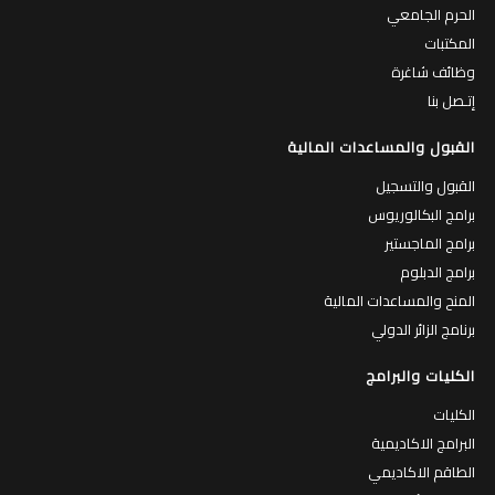
الحرم الجامعي
المكتبات
وظائف شاغرة
إتـصل بنا
القبول والمساعدات المالية
القبول والتسجيل
برامج البكالوريوس
برامج الماجستير
برامج الدبلوم
المنح والمساعدات المالية
برنامج الزائر الدولي
الكليات والبرامج
الكليات
البرامج الاكاديمية
الطاقم الاكاديمي