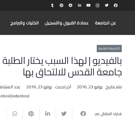
عن الجامعة
عمادة القبول والتسجيل
الكليات والبرامج
الأنشطة الطلابية
بالفيديو | لهذا السبب يختار الطلبة 
جامعة القدس للالتحاق بها
نشر بتاريخ
يوليو 23, 2016
آخر تحديث
يوليو 23, 2016
عدد المشاه
{videobox}l0Q-g23nUYQ{/videobox}
شارك المقال عبر: