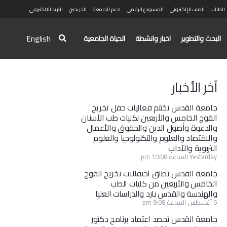
الطالب
الصف الإلكتروني
المستودع الرقمي
ادعم الجامعة
الخريجين
البريد الالكتروني
English
البحث والتطوير
اخبار وانشطة
الحياة الجامعية
آخر الأخبار
جامعة القدس تختتم فعاليات حفل تخريج
الفوج الخامس والأربعين لكليات طب الأسنان
والدعوة وأصول الدين والحقوق والأعمال
والاقتصاد والعلوم والتكنولوجيا والعلوم
التربوية والآداب
Yesterday الساعة 10:08 pm
جامعة القدس تطلق احتفالات تخريج الفوج
الخامس والأربعين من كليات الطب
والهندسة والقدس بارد والدراسات العليا
6 أغسطس الساعة 9:08 pm
جامعة القدس تحصد اعتماد برنامج دكتور