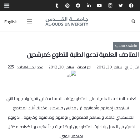
English
الأنشطة الطلابية
المتاحف العلمية تدعو الطلبة للتطوع كمرشدين
نشر بتاريخ
سبتمبر 30, 2012
آخر تحديث
سبتمبر 30, 2012
عدد المشاهدات:
225
تعتمد المتاحف العلمية على المتطوعين/ات للمساعدة في تنفيذ برامجهما التي
تستهدف إخوتهم وأخواتهم في مدارس فلسطين وكذلك أبناء المجتمع
الفلسطيني عامة. ويساهم المتطوعون بوقتهم وطاقتهم وخبرتهم… بدونهم
نخفق في العمل بفاعلية. المتطوعون ثروةَ ثمينة جداً نعترف بها كعنصر مكمّل
لمتحفنا الفتي.