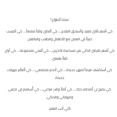
لماذا أتطوّع؟
كي أشعر بأنني مفيد وأستحق التقدير…. كي أقضي وقتاً ممتعاً…. كي أكتِسب
خبرةً في العمل مع الأطفال والطلاب والبالغين.
كي أشعر بالرضى الذاتي من مساعدة الآخرين…. كي أنتمي لمجموعة…. كي أبِني
ثقةً بنفسي.
كي أستَكشف فرصاً لمهن جديدة…. كي أخدم مجتمعي…. كي أتَعلّم مهارات
جديدة.
كي يصبح لي أصدقاء جدّد…. كي أملأَ وقت فراغي…. كي أُساهم في تجاربي
ومهاراتي وقدراتي.
لأني أحب العلم.