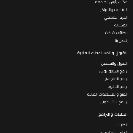
مكتب رئيس الجامعة
المتاحف والمراكز
الحرم الجامعي
المكتبات
وظائف شاغرة
إتـصل بنا
القبول والمساعدات المالية
القبول والتسجيل
برامج البكالوريوس
برامج الماجستير
برامج الدبلوم
المنح والمساعدات المالية
برنامج الزائر الدولي
الكليات والبرامج
الكليات
البرامج الاكاديمية