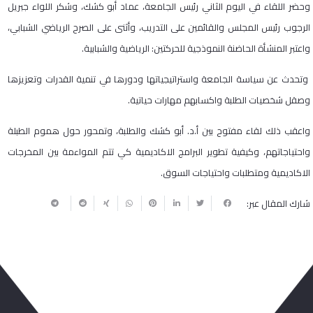
وحضر اللقاء في اليوم الثاني رئيس الجامعة، عماد أبو كشك، وشكر اللواء جبريل
الرجوب رئيس المجلس والقائمين على التدريب، وأثنى على الصرح الرياضي الشبابي،
واعتبر المنشأة الحاضنة النموذجية للحركتين: الرياضية والشبابية.
وتحدث عن سياسة الجامعة واستراتيجياتها ودورها في تنمية القدرات وتعزيزها
وصقل شخصيات الطلبة واكسابهم مهارات حياتية.
واعقب ذلك لقاء مفتوح بين أ.د. أبو كشك والطلبة، وتمحور حول هموم الطبلة
واحتياجاتهم، وكيفية تطوير البرامج الاكاديمية كي تتم المواءمة بين المخرجات
الاكاديمية ومتطلبات واحتياجات السوق.
شارك المقال عبر: