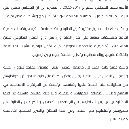
الأستراتيجية للمجلس للأعوام 2017-2022 ، مشيرة الى ان المجلس يعمل على
تلبية الإحتياجات ضمن الإمكانيات المتاحة سواء اكانت برامج ونشاطات وبنى تحية.
وأعقب ذلك جلسة حوار مفتوحة بين الطلبة وأعضاء منصة الشرف، وتضمنت اهمية
اقامة معسكرات شبابية على مدار العام وان يتم ادراج العمل التطوعي ضمن
المساقات الأكاديمية والخدمة التطوعية بحيث تكون الزامية للشباب لما تعود
بالفائدة عليهم، وبناء قدراتهم وتعزيز العلاقة بينهم وبين ارضهم.
وشكر عميد كلية الطب في جامعة القدس، هاني عابدين، عمادة شؤون الطلبة
والمجلس الاعلى على اللقاء الايجابي وحض الطلبة على طرح ما يدور في خواطرهم
من تساؤلات ليتم الاجابة عليها وتفنيدها، وتحدث عن المرتكزات الاساسية في
التعليم وهي: بالمعرفة، المهارات، والمهنية، وتلا ذلك نقاشات واسئلة عبر فيها
المشاركون عن وجهات نظرهم في الجامعة والتخصص، وشكر عابدين الطلبة على
حضورهم وتفاعلهم مع اللقاء، وفي هذا المكان والصرح العظيم، اكاديمية
جوزيف بلاتر