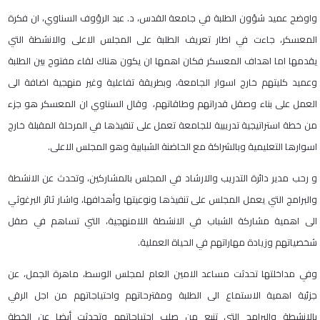
واوضح عميد شؤون الطلبة في جامعة القدس، د. عبد الرؤوف السناوي، ان فكرة
المعسكر، جاءت في اطار تعريف الطلبة على المجلس الاعلى والانشطة التي
يقدمها اما اهداف المعسكر فكان اهمها ان يكون هناك لقاء مفتوح بين الطلبة
وعميد كليتهم خارج اسوار الجامعة، وبطريقة تفاعلية وغير منهجية اضافة الى
العمل على بناء وصقل قدراتهم وطاقاتهم، وقال السناوي ان المعسكر هو جزء
من خطة استراتيجية تدريبية للجامعة تعمل على تنفيذها في المرحلة المقبلة خارج
اسوارها التعليمية وبالشراكة مع الحاضنة الشبابية وهو المجلس الاعلى.
و رحب مدير دائرة التدريب والارشاد في المجلس بالمشاركين، وتحدث عن الانشطة
والبرامج التي يعمل المجلس على تنفيذها ونوعيتها وأهدافها، واشار ثائر البرغوثي
الى اهمية مشاركة الشباب في الانشطة اللامنهجية، التي تساهم في صقل
شخصياتهم وزيادة مهاراتهم في الحياة العملية.
وفي مداخلتها تحدثت مساعد الامين العام لمجلس الوسط، ماهرة الجمل، عن
جزئية اهمية الاستماع الى الطلبة ومقترحاتهم واحتياجاتهم من اجل الرقي
بالانشطة والبرامج التي تنبع من صلب احتياجاتهم وتحدثت أيضا عن الخطة