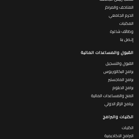
المتاحف والمراكز
الحرم الجامعي
المكتبات
وظائف شاغرة
إتـصل بنا
القبول والمساعدات المالية
القبول والتسجيل
برامج البكالوريوس
برامج الماجستير
برامج الدبلوم
المنح والمساعدات المالية
برنامج الزائر الدولي
الكليات والبرامج
الكليات
البرامج الاكاديمية