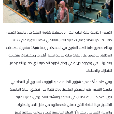
القدس | نظمت كلية الطب البشري وعمادة شؤون الطلبة في جامعة القدس
حفلا افتتاحيا لاتحاد جمعيات طلبة الطب العالمي IFMSA لدورة عام 2022،
وذلك بحضور طلبة الطب البشري في الجامعة، ورعاية شركة سنيورة للصناعات
الغذائية، للوقوف على عتبات بداية جديدة تحمل أهدافا ومخططات متقدمة
يعقبها سعي وجهود كبيرة في وداع الدورة الماضية التي حفتها العديد من
الانجازات والابداعات.
وفي كلمته أكد عميد شؤون الطلبة د. عبد الرؤوف السناوي أن الاتحاد في
جامعة القدس هو النموذج المتميز، وبات قادرًا على تحقيق رسالة الجامعة
التي تدعم مشاركة الطالب في التطوع والنشاط اللامنهجي، داعيا الطلبة
للالتحاق بهذا الاتحاد الذي يصقل شخصياتهم من خلال الجد والاجتهاد
والعمل التطوعي، مشيرا أن الحياة الجامعية تحمل جوانب مختلفة تحفز