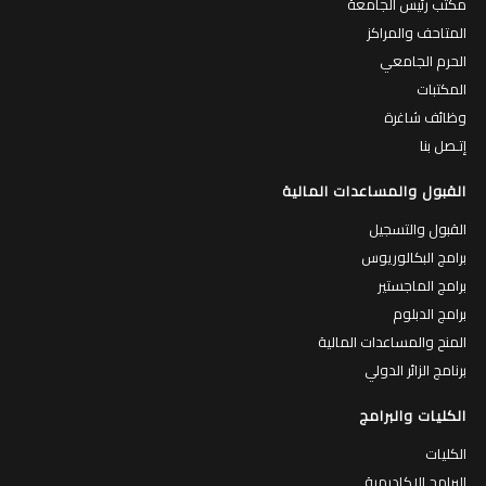
مكتب رئيس الجامعة
المتاحف والمراكز
الحرم الجامعي
المكتبات
وظائف شاغرة
إتـصل بنا
القبول والمساعدات المالية
القبول والتسجيل
برامج البكالوريوس
برامج الماجستير
برامج الدبلوم
المنح والمساعدات المالية
برنامج الزائر الدولي
الكليات والبرامج
الكليات
البرامج الاكاديمية