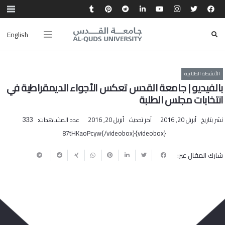
English
الأنشطة الطلابية
بالفيديو | جامعة القدس تعكس الأجواء الديمقراطية في
انتخابات مجلس الطلبة
نشر بتاريخ
أبريل 20, 2016
آخر تحديث
أبريل 20, 2016
عدد المشاهدات:
333
{videobox}87tHKaoPcyw{/videobox}
شارك المقال عبر: