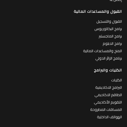
القبول والمساعدات المالية
القبول والتسجيل
برامج البكالوريوس
برامج الماجستير
برامج الدبلوم
المنح والمساعدات المالية
برنامج الزائر الدولي
الكليات والبرامج
الكليات
البرامج الاكاديمية
الطاقم الاكاديمي
التقويم الأكاديمي
المساقات المطروحة
الهواتف الداخلية