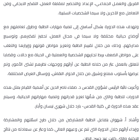
الفريق والعمـل الجماعـي، الإعداد والتحضير لمقابلة العمل، التفكير الايجابي وفن
التعامل مع الآخرين ولا سيما الشخصيات السلبية.
وتهدف هذه الدورة بشكل أساسي إلى تنمية مهارات الطلبة وطرق تعاملهم مع
أوضاع حياتية مختلفة ولا سيما في مجال العمل، تحفيز تفكيرهم، وتوسيع
مداركهم، وذلك من خلال تقييم الطلبة وتعزيز مواطن قوتهم وإبرازها والتغلب
على مواطن الضعف بربط تجاربهم الشخصية والعملية في الحياة مع حالات وقضايا
تتعلق بالعمل عبّر من خلاله الطلبة عن آرائهم ووجهات نظرهم لشتى الأمور، وتم
عرضها بأسلوب ممتع وشيق من خلال الحوار، النقاش، ووسائل العرض المختلفة.
وأعربت نائبة الرئيس لشؤون القدس د. صفاء ناصر الدين عن أهمية القيام بمثل هذه
الدورات للطلبة والتي من شأنها تعزيز قدراتهم وتنمية مهاراتهم الحياتية، وسيتم
عقد هذه الدورة في كلية القدس- بارد خلال شهري نيسان وأيار.
وأشاد أ. شهوان بتفاعل الطلبة المشاركين من خلال طرح اسئلتهم والمشاركة
وإبداء آرائهم خلال الدورة التي تنم عن وعيهم العالي كما وعبّر عن سعادته من نتائج
الاختبار والتي كانت عند حسن الظن.