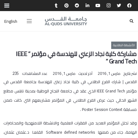
English
الأنشطة الطلابية
مشاركة كلية نجاد الزعني للهندسة في مؤتمر ” IEEE
Grand Tech “
نشر بتاريخ
مارس 1, 2016
آخر تحديث
مارس 1, 2016
عدد المشاهدات:
235
القدس | شارك الفرع الطلابي في كلية نجاد زعنى للهندسة بجامعة القدس في
مؤتمر IEEE Grand Tech الذي عقد في جامعة النجاح الوطنية بمدينة نابلس مطلع
الشهر الحالي حيث عرض الفرع الطلابي في المؤتمر مشاريعهم التي كانت ضمن
مسابقة Poster Session Context .
وقد تخلل المؤتمر العديد من الفقرات العلمية والانشطة اللامنهجية والمحاضرات
الهامة، جاء من ضمنها Software defined networks القاها د.عثمان عثمان،