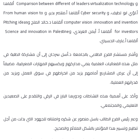
و Comparison between different of leaders virtualization technology ألقاها
أ.لؤي ابو لطيف، و Cyber security ألقاها أ.منتصر بدير، و From human vision to
computer vision :innovation and invention ألقاها د.خالد الملح وPitching ideas
for investors ألقاها أ. أيمن العرندي، وScience and innovation in Palestine
ألقاها أ.عارف الحسيني.
وأشار مستشار الفرع الطلابي بالجامعة د.أسل سرحان إلى أن مشاركة الطلبة في
مثل هذه الفعاليات العلمية ينمي مداركهم ويكسبهم المهارات المعرفية، مضيفاً
إلى أن عرض المشاريع أمامهم يزيد من انخراطهم في سوق العمل ويزيد من
قدراتهم العملية.
وأكد على أهمية هذه النشاطات ودورها البارز في الرقي والتقدم على الصعيدين
التعليمي والمجتمعي.
وعبر رئيس الفرع الطالب باسل منصور عن شكره وامتنانه للجهود التي بذلت من أجل
تنظيم وتسيير هذا المؤتمر بالشكل الملائم والصحيح.