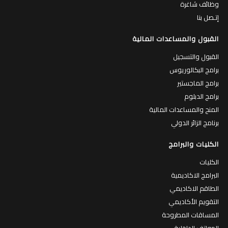
وظائف شاغرة
إتـصل بنا
القبول والمساعدات المالية
القبول والتسجيل
برامج البكالوريوس
برامج الماجستير
برامج الدبلوم
المنح والمساعدات المالية
برنامج الزائر الدولي
الكليات والبرامج
الكليات
البرامج الاكاديمية
الطاقم الاكاديمي
التقويم الأكاديمي
المساقات المطروحة
الهواتف الداخلية