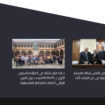
راضي يناقش رسالة ماجستير
د. إباء فراح تشارك في المؤتمر السنوي
يازة في حل النزاعات أثناء
الأول لـ EPICROPS ببحث حول التنوع
الوراثي لأصناف الطماطم الفلسطينية