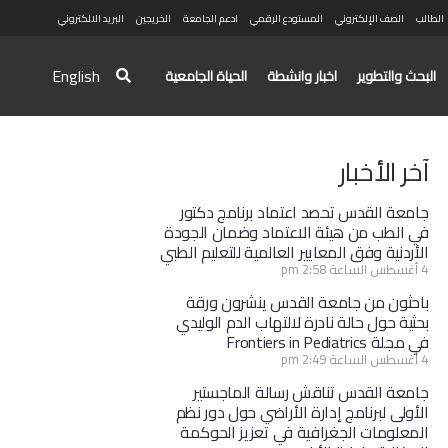
الطالب
الصف الإلكتروني
المستودع الرقمي
ادعم الجامعة
الخريجين
البريد الالكتروني
English
البحث والتطوير
اخبار وانشطة
الحياة الجامعية
آخر الأخبار
جامعة القدس تحصد اعتماد برنامج دكتور
في الطب من هيئة الاعتماد وضمان الجودة
الأردنية وفق المعايير العالمية للتعليم الطبي
4 أغسطس الساعة 2:58 pm
باحثون من جامعة القدس ينشرون ورقة
بحثية حول حالة نادرة لالتهاب الدم الوليدي
في مجلة Frontiers in Pediatrics
4 أغسطس الساعة 2:49 pm
جامعة القدس تناقش رسالة الماجستير
الأولى لبرنامج إدارة الأراضي حول دور نظم
المعلومات الجغرافية في تعزيز الحوكمة