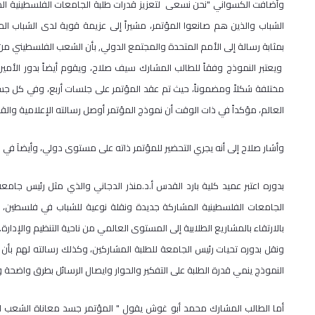
وأضافت الكسواني "نحن نسعى لتعزيز قدرات طلبة الجامعات الفلسطينية ال
الشباب والذين هم صانعوا المؤتمر، مشيراً إلى عزيمة قوية لدى الشباب الم
بمثابة رسالة إلى الأمم المتحدة والمجتمع الدولي, بأن الشعب الفلسطيني م
ويعتبر النموذج وفقاً للطالب المشارك سيف صلاح، ويقوم أيضاً بدور الأمين 
مختلفة شكلاً ومضموناً، حيث تم عقد المؤتمر على جلسات أربع، وفي كل جس
العالم، مؤكداً في ذات الوقت أن نموذج المؤتمر أوصل رسالته الإعلامية والق
وأشار صلاح إلى أنه يجري التحضير للمؤتمر ذاته على مستوى دولي، وأيضاَ في حرم الجامعة م
بدوره اعتبر عميد كلية بارد القدس أ.د.منذر الدجاني والذي مثل رئيس جامع
الجامعات الفلسطينية المشاركة جديدة ونقلة نوعية للشباب في فلسطين، مشي
بالارتقاء بالمشاريع الطلابية إلى المستوى العالمي من ناحية التنظيم والإدارة.
ونقل بدوره تحيات رئيس الجامعة للطلبة المشاركين، وكذلك رسالته لهم بأن ا
النموذج ينمي قدرة الطلبة على التفكير والحوار وايصال الرسائل بطرق واضحة 
أما الطالب المشارك محمد أبو غوش يقول " المؤتمر جسد معاناة الشعب ا