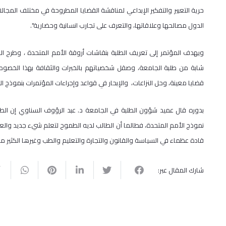
حرية التعبير والتفكير الإبداعي لمناقشة القضايا المطروحة في مختلف المجالات،
الدول مصالحها وعلاقاتها، والتعرف على تجارب انسانية وحضارية".
ويهدف المؤتمر إلى تعريف الطلبة بنقاشات أروقة الأمم المتحدة ، وطرح ا
شابة من طلبة الجامعة، وصقل شخصياتهم بالخبرات والثقافة بهذا الخصوص،
قضايا معينة، وحل النزاعات، والإبحار في قواعد وإجراءات المؤتمرات بنموذج ال
بدوره قال عميد شؤون الطلبة في الجامعة د. عبد الرؤوف السناوي إن الط
نموذج الأمم المتحدة، فطالما أن الطالب لديه الطموح لتعلم شيء جديد والعمل
قادة عظماء في السياسة والقانون والتجارة والتعليم والطب وغيرها الكثير من
شارك المقال عبر: