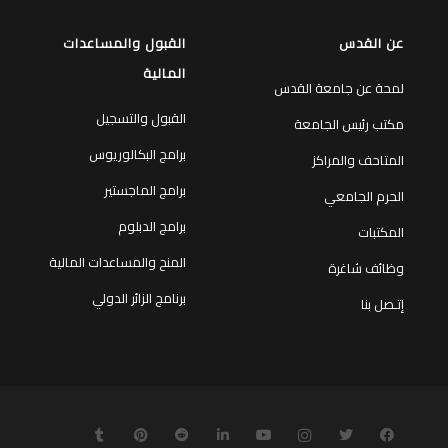
عن القدس
القبول والمساعدات
المالية
لمحة عن جامعة القدس
القبول والتسجيل
مكتب رئيس الجامعة
برامج البكالوريوس
المتاحف والمراكز
برامج الماجستير
الحرم الجامعي
برامج الدبلوم
المكتبات
المنح والمساعدات المالية
وظائف شاغرة
برنامج الزائر الدولي
إتـصل بنا