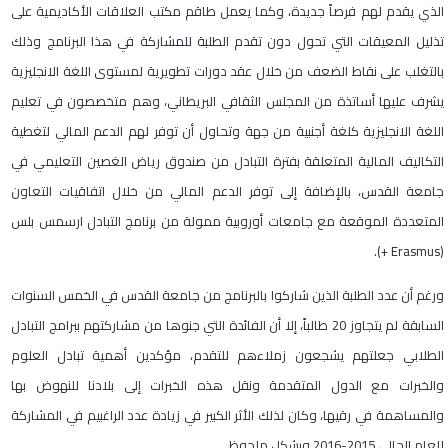
الذي يقدم لهم فرصاً جديدة، وكما يعمل طاقم مكتب العلاقات الأكاديمية على
تذليل المعيقات التي تحول دون تقدم الطلبة للمشاركة في هذا البرنامج وذلك
بالتغلب على نقاط الضعف من خلال عقد دورات تطويرية لمستوى اللغة الانجليزية
يشرف عليها أساتذة من المجلس الثقافي البريطاني، وهم متخصصون في تعليم
اللغة الانجليزية كلغة أجنبية من جهة وتحاول أن توفر لهم الدعم المالي لتغطية
التكاليف المالية المتعلقة بفترة التبادل من صندوق رياض الغصين التعليمي في
جامعة القدس، بالإضافة إلى توفر الدعم المالي من خلال اتفاقيات التعاون
المتعددة الموقعة مع جامعات أوروبية ممولة من برنامج التبادل ارسمس بلس
(Erasmus +).
ورغم أن عدد الطلبة الذين شاركوا بالبرنامج من جامعة القدس في الخمس السنوات
السابقة لم يتجاوز 20 طالباً، إلا أن الفائدة التي جنوها من مشاركتهم ببرامج التبادل
الطلابي جعلتهم يشجعون زملاءهم للتقدم، مؤكدين أهمية تبادل العلوم
والخبرات مع الدول المتقدمة ونقل هذه الخبرات إلى بلادنا للنهوض بها
والمساهمة في رقيها، وكان لذلك الأثر الكبير في زيادة عدد الراغبيم في المشاركة
للعام الحالي 2015-2016 وبشكل ملحوظ.