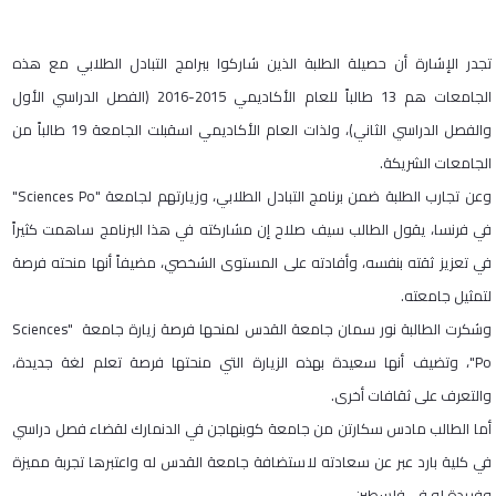
تجدر الإشارة أن حصيلة الطلبة الذين شاركوا ببرامج التبادل الطلابي مع هذه
الجامعات هم 13 طالباً للعام الأكاديمي 2015-2016 (الفصل الدراسي الأول
والفصل الدراسي الثاني)، ولذات العام الأكاديمي اسقبلت الجامعة 19 طالباً من
الجامعات الشريكة.
وعن تجارب الطلبة ضمن برنامج التبادل الطلابي، وزيارتهم لجامعة "Sciences Po"
في فرنسا، يقول الطالب سيف صلاح إن مشاركته في هذا البرنامج ساهمت كثيراً
في تعزيز ثقته بنفسه، وأفادته على المستوى الشخصي، مضيفاً أنها منحته فرصة
لتمثيل جامعته.
وشكرت الطالبة نور سمان جامعة القدس لمنحها فرصة زيارة جامعة "Sciences
Po"، وتضيف أنها سعيدة بهذه الزيارة التي منحتها فرصة تعلم لغة جديدة،
والتعرف على ثقافات أخرى.
أما الطالب مادس سكارتن من جامعة كوبنهاجن في الدنمارك لقضاء فصل دراسي
في كلية بارد عبر عن سعادته لاستضافة جامعة القدس له واعتبرها تجربة مميزة
وفريدة له في فلسطين.