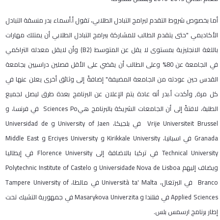
أما بخصوص شروط التقدم لبرامج التبادل الطلابي، تقول أ.أسماء بدر منسقة التبادل
الأكاديمي "حتى يتقدم الطالب للمشاركة ببرامج التبادل الطلابي أن يمتلك مهارات
باللغة الانجليزية بمستوى لا يقل عن المتوسط (B2) وأن لايقل معدله التراكمي
في الجامعة عن 80% وعلى الطالب أن يقضي على الأقل فصلين دراسيين بجامعة
القدس حين عودته من الجامعة المضيفة" إضافةً إلى وثائق أخرى يعلن عنها في
كل مرة, وأكدت أ.بدر أنه عادة يتم الإعلان عن البرنامج بعدة طرق ليصل لجميع
الطلبة، لافتةً إلى أن الجامعات الشريكة بالبرنامج هيSciences Po في فرنسا، و
Vrije Universiteit Brussel في بلجيكا، University of Jaen و Universidad de
Granada في اسبانيا، Kirikkale University و Erciyes University و Middle East
Technical University في تركيا بالاضافة إلى Florence University في إيطاليا
ويضاف إليهم Universidade Nova de Lisboa و Polytechnic Institute of Castelo
Branco في البرتغال، Università ta' Malta في مالطا، Tampere University of
Applied Sciences في فنلندا و Masarykova Univerzita في جمهورية التشيك تحت
إطار برنامج ارسمس بلس.