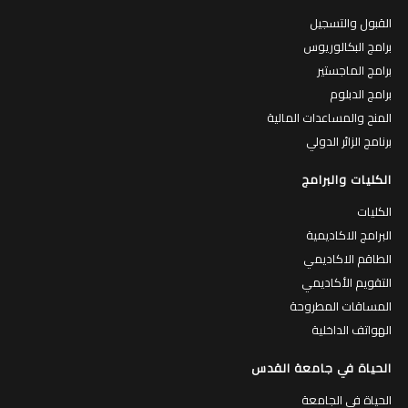
القبول والتسجيل
برامج البكالوريوس
برامج الماجستير
برامج الدبلوم
المنح والمساعدات المالية
برنامج الزائر الدولي
الكليات والبرامج
الكليات
البرامج الاكاديمية
الطاقم الاكاديمي
التقويم الأكاديمي
المساقات المطروحة
الهواتف الداخلية
الحياة في جامعة القدس
الحياة في الجامعة