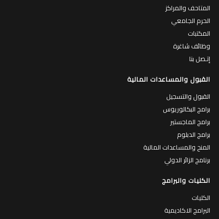
المتاحف والمراكز
الحرم الجامعي
المكتبات
وظائف شاغرة
إتـصل بنا
القبول والمساعدات المالية
القبول والتسجيل
برامج البكالوريوس
برامج الماجستير
برامج الدبلوم
المنح والمساعدات المالية
برنامج الزائر الدولي
الكليات والبرامج
الكليات
البرامج الاكاديمية