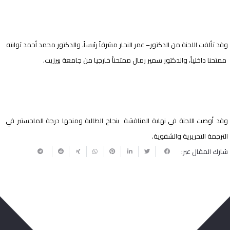
وقد تألفت اللجنة من الدكتور
–
عمر النجار
مشرفاً رئيساً، والدكتور
محمد أحمد ثوابته
ممتحنا داخلياً، والدكتور سمير رمال ممتحناً خارجيا من جامعة بيرزيت.
وقد أوصت اللجنة في نهاية المناقشة
بنجاح الطالبة ومنحها درجة الماجستير في
الترجمة التحريرية والشفوية.
شارك المقال عبر: