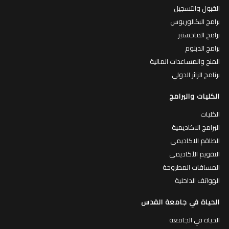
القبول والتسجيل
برامج البكالوريوس
برامج الماجستير
برامج الدبلوم
المنح والمساعدات المالية
برنامج الزائر الدولي
الكليات والبرامج
الكليات
البرامج الاكاديمية
الطاقم الاكاديمي
التقويم الأكاديمي
المساقات المطروحة
الهواتف الداخلية
الحياة في جامعة القدس
الحياة في الجامعة