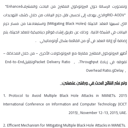
وتمحورت الرسالة حول البروتوكول المقترح من الباحث والمشرف
"Enhanced
RID-AODV"
والذي يهدف إلى تحسين نقل حزم البيانات من خلال كشف التهديدات
التي تسببها العقد الخبيثة
(Mitigating Black Holes)
واستبعادها من مسار حزم
البيانات في الشبكة الآنية. وذلك عن طريق إنشاء قوائم ديناميكية للعقد الخبيثة، يتم
إضافة أو إزالة العقد في أو من القائمة بشكل أوتوماتيكي
.
أظهر البروتوكول المقترح مقارنة مع البروتوكولات الأخرى – من خلال المحاكاة –
تفوقه في زيادة
Throughput
،
Packet Delivery Ratio ,
وتقليل
End-to-End
Delay ,
و
Overhead Ratio.
وتم نشر النتائج البحث في ورقتين علميتين
:
1. Protocol to Avoid Multiple Black Hole Attacks in MANETs. 2015
International Conference on Information and Computer Technology (ICICT
2015) , November 12-13, 2015, UAE.
2. Efficient Mechanism for Mitigating Multiple Black Hole Attacks in MANETs.