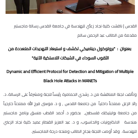
القدس | ناقشت كلية نجاد زعنّي للهندسة في جامعة القدس رسالة ماجستير
مقدمة من الطالب عبد الرحمن سالم
بعنوان : "بروتوكول ديناميكي لكشف و استبعاد التهديدات المتعددة من
الثقوب السوداء في الشبكات اللاسلكية الآنية
"
Dynamic and Efficient Protocol for Detection and Mitigation of Multiple
Black Hole Attacks in MANETs
وتألفت لجنة المناقشة من د. رشدي الحمامرة رئيساً للجنة ومشرفاً على الرسالة، د.
رائد الزغل ممتحناً داخلياً من جامعة القدس , و د. موسى فرج الله ممتحناً خارجياً
من جامعة بوليتيكنك فلسطين, بحضور د. أحمد القطب منسق برنامج ماجستير
هندسة الالكترونيات والحاسوب، و د. عبد العزيز القنطار عميد كلية نجاد الزعني
للهندسة. وقد أوصت اللجنة بنجاح الطالب ومنحه درجة الماجستير
.