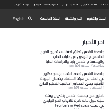
الطالب
الصف الإلكتروني
المستودع الرقمي
ادعم الجامعة
الخريجين
البريد الالكتروني
English
البحث والتطوير
اخبار وانشطة
الحياة الجامعية
آخر الأخبار
جامعة القدس تطلق احتفالات تخريج الفوج
الخامس والأربعين من كليات الطب
والهندسة والقدس بارد والدراسات العليا
Yesterday الساعة 9:08 pm
جامعة القدس تحصد اعتماد برنامج دكتور
في الطب من هيئة الاعتماد وضمان الجودة
الأردنية وفق المعايير العالمية للتعليم الطبي
4 أغسطس الساعة 2:58 pm
باحثون من جامعة القدس ينشرون ورقة
بحثية حول حالة نادرة لالتهاب الدم الوليدي
في مجلة Frontiers in Pediatrics