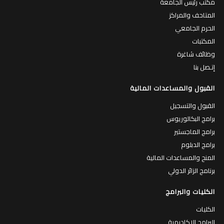
مكتب رئيس الجامعة
المتاحف والمراكز
الحرم الجامعي
المكتبات
وظائف شاغرة
إتـصل بنا
القبول والمساعدات المالية
القبول والتسجيل
برامج البكالوريوس
برامج الماجستير
برامج الدبلوم
المنح والمساعدات المالية
برنامج الزائر الدولي
الكليات والبرامج
الكليات
البرامج الاكاديمية