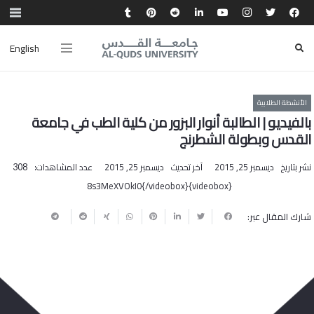
English
الأنشطة الطلابية
بالفيديو | الطالبة أنوار البزور من كلية الطب في جامعة
القدس وبطولة الشطرنج
نشر بتاريخ
ديسمبر 25, 2015
آخر تحديث
ديسمبر 25, 2015
عدد المشاهدات:
308
{videobox}8s3MeXVOkI0{/videobox}
شارك المقال عبر: