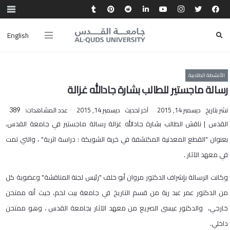
English
الأنشطة الطلابية
رسالة ماجستير للطالب بشارة جادالله غزالة
نشر بتاريخ
ديسمبر 14, 2015
آخر تحديث
ديسمبر 14, 2015
عدد المشاهدات:
389
القدس | ناقش الطالب بشارة جادالله غزالة رسالة ماجستير في جامعة القدس،
بعنوان "القطع المعدنية المكتشفة في خربة الشويكة : دراسة اثرية" ، والتي تمت
في معهد الآثار .
وكانت الرسالة بإشراف الدكتور مروان أبو خلف "رئيس لجنة المناقشة" وعضوية كل
من الدكتور عمر عبد ربة من قسم التاريخ في جامعة بيت لحم، حيث أنه ممتحن
خارجي، والدكتور عيسى الصريع من معهد الآثار بجامعة القدس ، وهو ممتحن
داخلي.