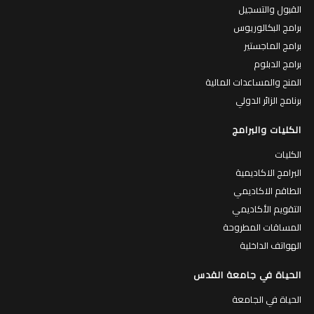
القبول والتسجيل
برامج البكالوريوس
برامج الماجستير
برامج الدبلوم
المنح والمساعدات المالية
برنامج الزائر الدولي
الكليات والبرامج
الكليات
البرامج الاكاديمية
الطاقم الاكاديمي
التقويم الأكاديمي
المساقات المطروحة
الهواتف الداخلية
الحياة في جامعة القدس
الحياة في الجامعة