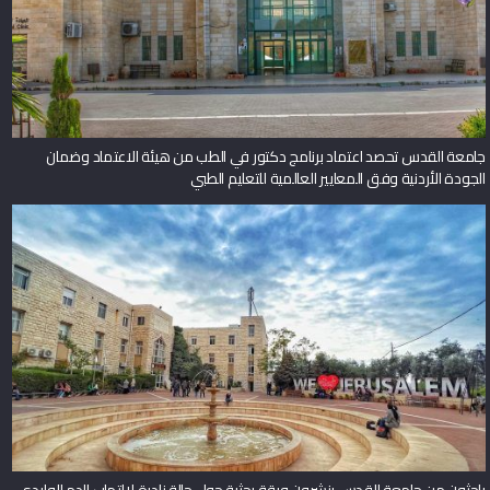
جامعة القدس تحصد اعتماد برنامج دكتور في الطب من هيئة الاعتماد وضمان
الجودة الأردنية وفق المعايير العالمية للتعليم الطبي
باحثون من جامعة القدس ينشرون ورقة بحثية حول حالة نادرة لالتهاب الدم الوليدي