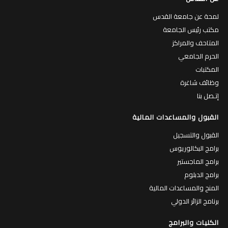
لمحة عن جامعة القدس
مكتب رئيس الجامعة
المتاحف والمراكز
الحرم الجامعي
المكتبات
وظائف شاغرة
إتـصل بنا
القبول والمساعدات المالية
القبول والتسجيل
برامج البكالوريوس
برامج الماجستير
برامج الدبلوم
المنح والمساعدات المالية
برنامج الزائر الدولي
الكليات والبرامج