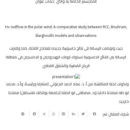
الماجستير الخاصة به والتي حمات عنوان
H+ outflow in the polar wind: A comparative study between RCC. Bouhram,
Barghouthi models and observations
حيث وتوصلت الرسالة الى نتائج حاسوبية جديده للنماذج الثلاثة، كما وقارنت
الرسالة بين النتائج الحاسوبية لسلوك ايونات الهيدروجين و الاكسجين في منطقة
الرياح القطبية والشفق القطبي
وتكونت لجنة المناقشة من أ. د. عماد احمد البرغوثي (مشرفا ورئيسا)، وأ.د. محمد
ابو طه ممتحنا داخليا ود. مصطفى ابو الصفا (جامعة بولتكنك فلسطين) ممتحنا
خارجيا.
شارك المقال عبر: