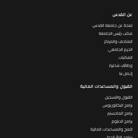
عن القدس
لمحة عن جامعة القدس
مكتب رئيس الجامعة
المتاحف والمراكز
الحرم الجامعي
المكتبات
وظائف شاغرة
إتـصل بنا
القبول والمساعدات المالية
القبول والتسجيل
برامج البكالوريوس
برامج الماجستير
برامج الدبلوم
المنح والمساعدات المالية
برنامج الزائر الدولي