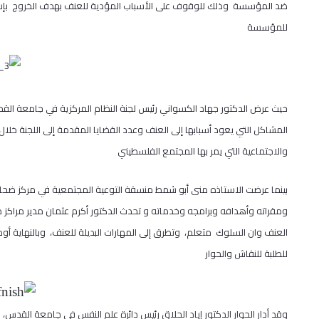
ضد المؤسسة وذلك للوقوف على الأسباب المؤدية للعنف بهدف الخروج بإسترات
للمؤسسة
حيث عرض الدكتور جهاد الكسواني رئيس لجنة النظام المركزية في جامعة القد
المشاكل التي يعود أسبابها إلى العنف وعدد القضايا المقدمة إلى اللجنة خلال
والاجتماعية التي يمر بها المجتمع الفلسطيني
بينما عرضت الاستاذه منى أبو شمط منسقة التوعية المجتمعية في مركز ضحايا 
ومقراته وأهدافه وبرامجه وخدماته و تحدث الدكتور أكرم عثمان مدير مراكز ض
العنف وان السلوك متعلم، وتطرق إلى المهارات البديلة للعنف، وبالنهاية أ
للطلبة للنقاش والحوار
وقد أدار الحوار الدكتور إياد الحلاق رئيس دائرة علم النفس في جامعة القدس