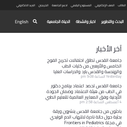
الطالب
الصف الإلكتروني
المستودع الرقمي
ادعم الجامعة
الخريجين
البريد الالكتروني
English
البحث والتطوير
اخبار وانشطة
الحياة الجامعية
آخر الأخبار
جامعة القدس تطلق احتفالات تخريج الفوج
الخامس والأربعين من كليات الطب
والهندسة والقدس بارد والدراسات العليا
Yesterday الساعة 9:08 pm
جامعة القدس تحصد اعتماد برنامج دكتور
في الطب من هيئة الاعتماد وضمان الجودة
الأردنية وفق المعايير العالمية للتعليم الطبي
4 أغسطس الساعة 2:58 pm
باحثون من جامعة القدس ينشرون ورقة
بحثية حول حالة نادرة لالتهاب الدم الوليدي
في مجلة Frontiers in Pediatrics