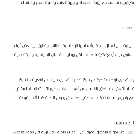
يجية تتناسب مع رؤية الطلبة لمواجهة العنف وتنمية القيم والانتماء
س نبذه عن أعمال اللجنة وأهدافها الإصلاحية للطالب وتطرق إلى بعض أنواع
 سنتين حيث أرجع َ كثرة تلك المشاكل بربطها بالأسباب السياسية والإقتصادية
التعذيب نبذه مختصرة عن مركز ضحايا التعذيب من خلال التعريف بالمركز
حايا التعذيب لمناطق الشمال عن أسباب العنف ودور التنشئة الاجتماعية في
وصى بتدريس مادة الذكاء العاطفي كمساق يدرس للطلبة كما أتاح الفرصة
، الذي رحب بدوره بالحضور وعرف على أعضاء اللجنة المشاركة في الحوار وتحدث