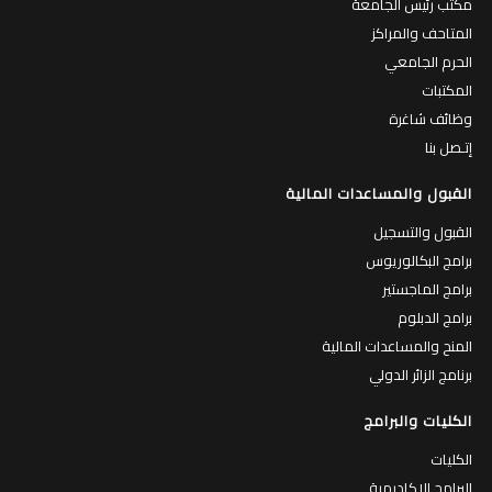
مكتب رئيس الجامعة
المتاحف والمراكز
الحرم الجامعي
المكتبات
وظائف شاغرة
إتـصل بنا
القبول والمساعدات المالية
القبول والتسجيل
برامج البكالوريوس
برامج الماجستير
برامج الدبلوم
المنح والمساعدات المالية
برنامج الزائر الدولي
الكليات والبرامج
الكليات
البرامج الاكاديمية