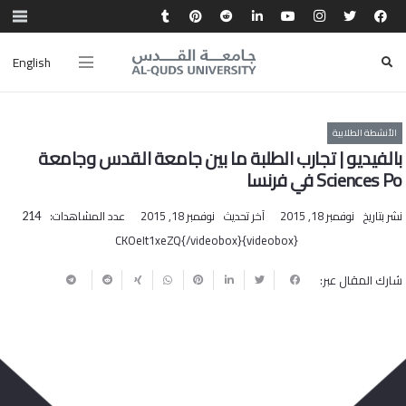
English
الأنشطة الطلابية
بالفيديو | تجارب الطلبة ما بين جامعة القدس وجامعة
Sciences Po في فرنسا‎
نشر بتاريخ
نوفمبر 18, 2015
آخر تحديث
نوفمبر 18, 2015
عدد المشاهدات:
214
{videobox}CKOeIt1xeZQ{/videobox}
شارك المقال عبر: