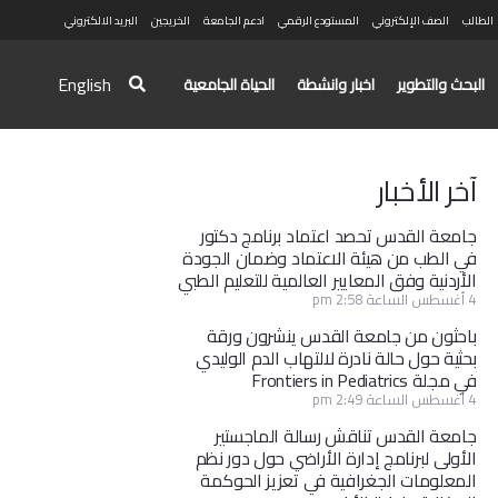
الطالب
الصف الإلكتروني
المستودع الرقمي
ادعم الجامعة
الخريجين
البريد الالكتروني
English
البحث والتطوير
اخبار وانشطة
الحياة الجامعية
آخر الأخبار
جامعة القدس تحصد اعتماد برنامج دكتور
في الطب من هيئة الاعتماد وضمان الجودة
الأردنية وفق المعايير العالمية للتعليم الطبي
4 أغسطس الساعة 2:58 pm
باحثون من جامعة القدس ينشرون ورقة
بحثية حول حالة نادرة لالتهاب الدم الوليدي
في مجلة Frontiers in Pediatrics
4 أغسطس الساعة 2:49 pm
جامعة القدس تناقش رسالة الماجستير
الأولى لبرنامج إدارة الأراضي حول دور نظم
المعلومات الجغرافية في تعزيز الحوكمة