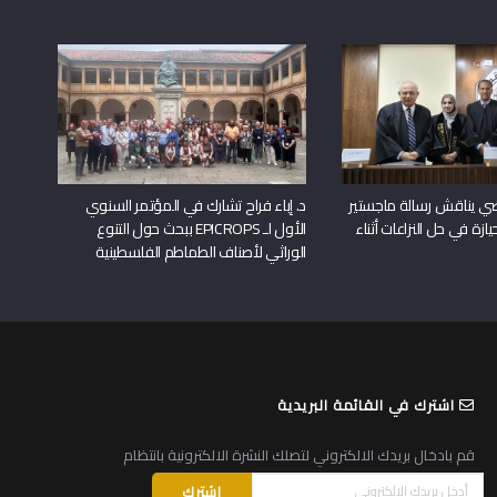
راضي يناقش رسالة ماجستير
د. إباء فراح تشارك في المؤتمر السنوي
يازة في حل النزاعات أثناء
الأول لـ EPICROPS ببحث حول التنوع
الوراثي لأصناف الطماطم الفلسطينية
اشترك في القائمة البريدية
قم بادخال بريدك الالكتروني لتصلك النشرة الالكترونية بانتظام