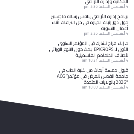
المكانية وإدارة الأراضي
4 أغسطس الساعة 2:36 pm
برنامج إدارة الأراضي يناقش رسالة ماجستير
حول دور إثبات الحيازة في حل النزاعات أثناء
أعمال التسوية
4 أغسطس الساعة 2:26 pm
د. إباء فراح تشارك في المؤتمر السنوي
الأول لـ EPICROPS ببحث حول التنوع الوراثي
لأصناف الطماطم الفلسطينية
4 أغسطس الساعة 10:21 am
قبول خمسة أبحاث من كلية الطب في
جامعة القدس للعرض في مؤتمر” ACG
2026″ بالولايات المتحدة
4 أغسطس الساعة 10:08 am