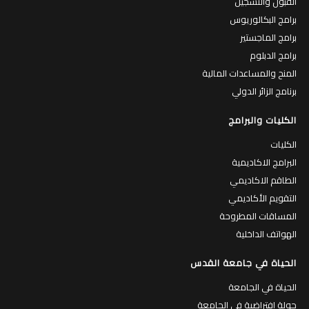
القبول والتسجيل
برامج البكالوريوس
برامج الماجستير
برامج الدبلوم
المنح والمساعدات المالية
برنامج الزائر الدولي
الكليات والبرامج
الكليات
البرامج الاكاديمية
الطاقم الاكاديمي
التقويم الأكاديمي
المساقات المطروحة
الهواتف الداخلية
الحياة في جامعة القدس
الحياة في الجامعة
جولة افتراضية في الجامعة