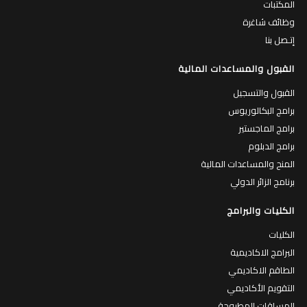
المكتبات
وظائف شاغرة
إتـصل بنا
القبول والمساعدات المالية
القبول والتسجيل
برامج البكالوريوس
برامج الماجستير
برامج الدبلوم
المنح والمساعدات المالية
برنامج الزائر الدولي
الكليات والبرامج
الكليات
البرامج الاكاديمية
الطاقم الاكاديمي
التقويم الأكاديمي
المساقات المطروحة