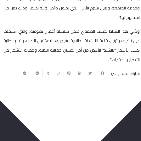
وخدمة الجامعة، وهي بيتهم الثاني الذي يحبون دائماً رؤيته نظيفاً، وذلك يعزز من
انتمائهم لها".
ويأتي هذا النشاط بحسب الصفدي ضمن سلسلة أعمال تطوعية، والتي اشتملت
على تنظيف وترتيب قاعة الأنشطة الطلابية وتجهيزها لاستقبال الطلبة، وقام الطلبة
بطلاء الأشجار "بالشيد" الأبيض من أجل تحسين جمالية الكلية، وحماية الأشجار من
الأضرار والحشرات" .
شارك المقال عبر:
ربما يعجبك أيضا