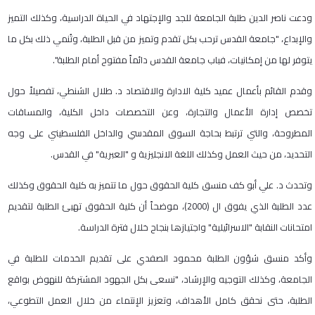
ودعت ناصر الدين طلبة الجامعة للجد والإجتهاد في الحياة الدراسية، وكذلك التميز
والإبداع، "جامعة القدس ترحب بكل تقدم وتميز من قبل الطلبة، وتُنمي ذلك بكل ما
يتوفر لها من إمكانيات، فباب جامعة القدس دائماً مفتوح أمام الطلبة".
وقدم القائم بأعمال عميد كلية الادارة والاقتصاد د. طلال الشنطي، تفصيلاً حول
تخصص إدارة الأعمال والتجارة، وعن التخصصات داخل الكلية، والمساقات
المطروحة، والتي ترتبط بحاجة السوق المقدسي والداخل الفلسطيني على وجه
التحديد، من حيث العمل وكذلك اللغة الانجليزية و "العبرية" في القدس.
وتحدث د. علي أبو كف منسق كلية الحقوق حول ما تتميز به كلية الحقوق وكذلك
عدد الطلبة الذي يفوق ال (2000)، موضحاً أن كلية الحقوق تهيئ الطلبة لتقديم
امتحانات النقابة "الاسرائيلية" واجتيازها بنجاح خلال فترة الدراسة.
وأكد منسق شؤون الطلبة محمود الصفدي على تقديم الخدمات للطلبة في
الجامعة، وكذلك التوجيه والإرشاد، "نسعى بكل الجهود المشتركة للنهوض بواقع
الطلبة، حتى نحقق كامل الأهداف، وتعزيز الإنتماء من خلال العمل التطوعي،