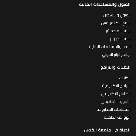
القبول والمساعدات المالية
القبول والتسجيل
برامج البكالوريوس
برامج الماجستير
برامج الدبلوم
المنح والمساعدات المالية
برنامج الزائر الدولي
الكليات والبرامج
الكليات
البرامج الاكاديمية
الطاقم الاكاديمي
التقويم الأكاديمي
المساقات المطروحة
الهواتف الداخلية
الحياة في جامعة القدس