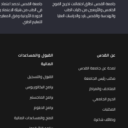
جامعة القدس تطلق احتفالات تخريج الفوج
جامعة القدس تحصد اعتماد بر
الخامس والأربعين من كليات الطب
في الطب من هيئة الاعتماد 
والهندسة والقدس بارد والدراسات العليا
الجودة الأردنية وفق المعايير
للتعليم الطبي
عن القدس
القبول والمساعدات
المالية
لمحة عن جامعة القدس
القبول والتسجيل
مكتب رئيس الجامعة
برامج البكالوريوس
المتاحف والمراكز
برامج الماجستير
الحرم الجامعي
برامج الدبلوم
المكتبات
المنح والمساعدات المالية
وظائف شاغرة