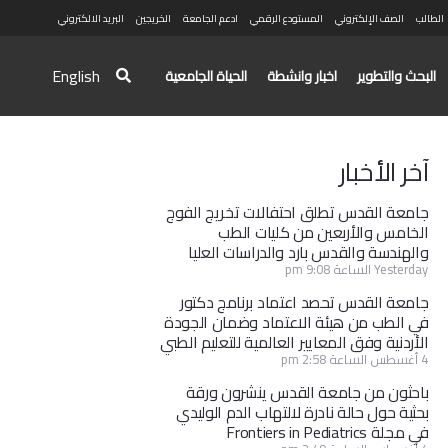
الطالب
الصف الإلكتروني
المستودع الرقمي
ادعم الجامعة
الخريجين
البريد الالكتروني
English
البحث والتطوير
اخبار وانشطة
الحياة الجامعية
آخر الأخبار
جامعة القدس تطلق احتفالات تخريج الفوج
الخامس والأربعين من كليات الطب
والهندسة والقدس بارد والدراسات العليا
Yesterday الساعة 9:08 pm
جامعة القدس تحصد اعتماد برنامج دكتور
في الطب من هيئة الاعتماد وضمان الجودة
الأردنية وفق المعايير العالمية للتعليم الطبي
4 أغسطس الساعة 2:58 pm
باحثون من جامعة القدس ينشرون ورقة
بحثية حول حالة نادرة لالتهاب الدم الوليدي
في مجلة Frontiers in Pediatrics