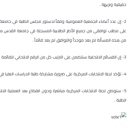
حقيقية ونزيهة .
على مطلب توافقي من جميع الأطر الطلابية المسجلة في جامعة القدس مم
من هذه المسألة لم يعد موحداً والتوافق لم يعد قائماً .
3- إن القسائم الانتخابية ستتضمن على الترتيب كل من الرقم الانتخابي للقائمة واسم الإطار الطلابي المسجل والمسمى الانتخابي للقائمة ومن ثم الشعار .
4- تؤكد لجنة الانتخابات المركزية على ضرورة مشاركة طلبة الدراسات العليا في العملية الانتخابية كجزء لا يتجزأ من الجسم الطلابي .
5- ستوصي لجنة الانتخابات المركزية مباشرة ودون انقطاع بعد العملية الا
الطلبة .