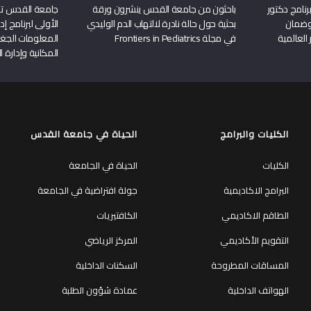
نامج دكتور
باحثون من جامعة القدس ينشرون ورقة
جامعة القدس تن
وضمان
بحثية حول حالة نادرة لالتهاب الدم الوليدي
الأولى لبرنامج إ
 العالمية
في مجلة Frontiers in Pediatrics
المعلومات الجغر
المكانية وإدارة ا
الكليات والبرامج
الحياة في جامعة القدس
الكليات
الحياة في الجامعة
البرامج الاكاديمية
جولة افتراضية في الجامعة
الطاقم الاكاديمي
الكافتيريات
التقويم الأكاديمي
المركز الرياضي
المساقات المطروحة
السكنات الداخلية
الهواتف الداخلية
عمادة شؤون الطلبة