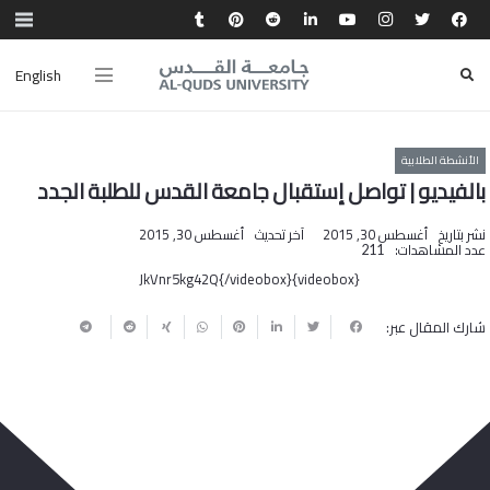
English
الأنشطة الطلابية
بالفيديو | تواصل إستقبال جامعة القدس للطلبة الجدد
نشر بتاريخ
أغسطس 30, 2015
آخر تحديث
أغسطس 30, 2015
عدد المشاهدات:
211
{videobox}JkVnr5kg42Q{/videobox}
شارك المقال عبر: