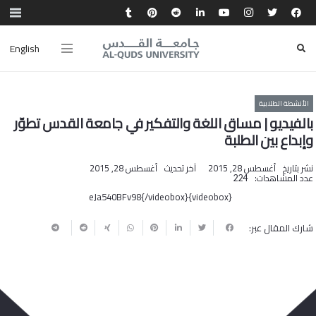
English
الأنشطة الطلابية
بالفيديو | مساق اللغة والتفكير في جامعة القدس تطوّر
وإبداع بين الطلبة
نشر بتاريخ
أغسطس 28, 2015
آخر تحديث
أغسطس 28, 2015
عدد المشاهدات:
224
{videobox}eJa540BFv98{/videobox}
شارك المقال عبر: