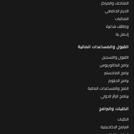
المتاحف والمراكز
الحرم الجامعي
المكتبات
وظائف شاغرة
إتـصل بنا
القبول والمساعدات المالية
القبول والتسجيل
برامج البكالوريوس
برامج الماجستير
برامج الدبلوم
المنح والمساعدات المالية
برنامج الزائر الدولي
الكليات والبرامج
الكليات
البرامج الاكاديمية