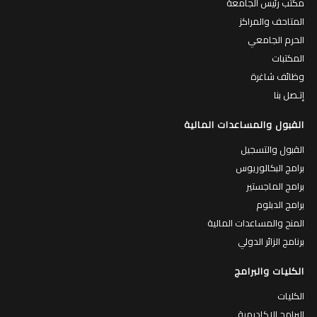
مكتب رئيس الجامعة
المتاحف والمراكز
الحرم الجامعي
المكتبات
وظائف شاغرة
إتـصل بنا
القبول والمساعدات المالية
القبول والتسجيل
برامج البكالوريوس
برامج الماجستير
برامج الدبلوم
المنح والمساعدات المالية
برنامج الزائر الدولي
الكليات والبرامج
الكليات
البرامج الاكاديمية