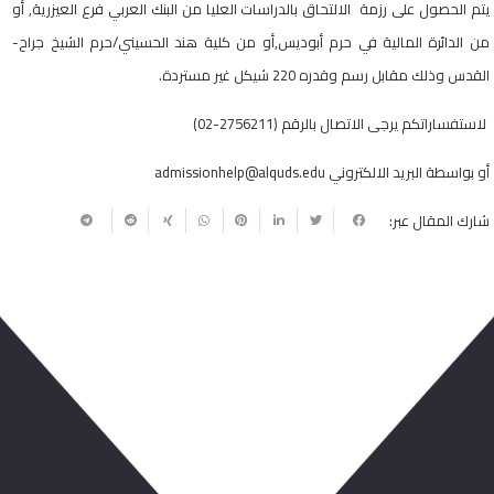
يتم الحصول على رزمة الالتحاق بالدراسات العليا من البنك العربي فرع العيزرية, أو
من الدائرة المالية في حرم أبوديس,أو من كلية هند الحسيني/حرم الشيخ جراح-
القدس وذلك مقابل رسم وقدره 220 شيكل غير مستردة.
لاستفساراتكم يرجى الاتصال بالرقم (2756211-02)
أو بواسطة البريد الالكتروني admissionhelp@alquds.edu
شارك المقال عبر:
ربما يعجبك أيضا