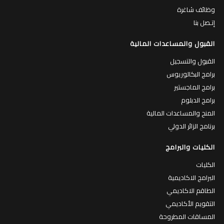
وظائف شاغرة
إتـصل بنا
القبول والمساعدات المالية
القبول والتسجيل
برامج البكالوريوس
برامج الماجستير
برامج الدبلوم
المنح والمساعدات المالية
برنامج الزائر الدولي
الكليات والبرامج
الكليات
البرامج الاكاديمية
الطاقم الاكاديمي
التقويم الأكاديمي
المساقات المطروحة