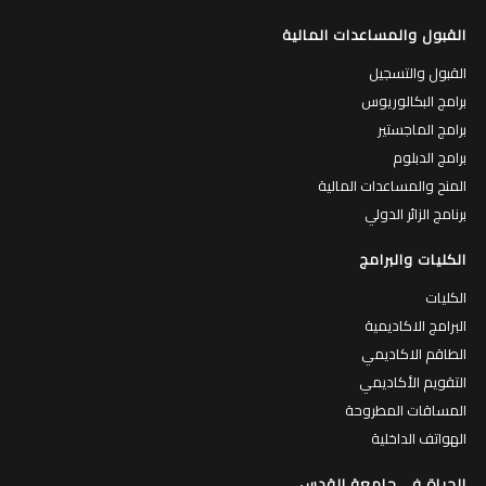
القبول والمساعدات المالية
القبول والتسجيل
برامج البكالوريوس
برامج الماجستير
برامج الدبلوم
المنح والمساعدات المالية
برنامج الزائر الدولي
الكليات والبرامج
الكليات
البرامج الاكاديمية
الطاقم الاكاديمي
التقويم الأكاديمي
المساقات المطروحة
الهواتف الداخلية
الحياة في جامعة القدس