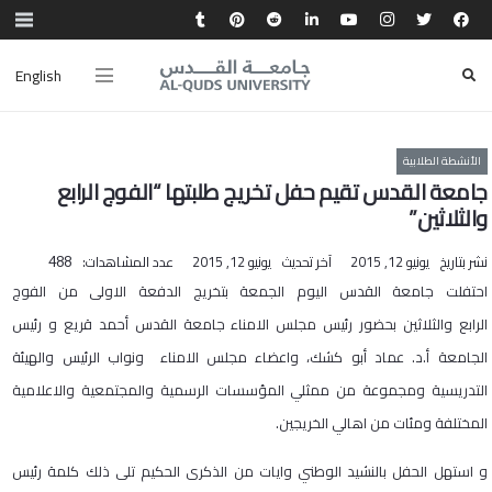
English
الأنشطة الطلابية
جامعة القدس تقيم حفل تخريج طلبتها “الفوج الرابع
والثلاثين”
نشر بتاريخ
يونيو 12, 2015
آخر تحديث
يونيو 12, 2015
عدد المشاهدات:
488
​احتفلت جامعة القدس اليوم الجمعة بتخريج الدفعة الاولى من الفوج
الرابع والثلاثين بحضور رئيس مجلس الامناء جامعة القدس أحمد قريع و رئيس
الجامعة أ.د. عماد أبو كشك، واعضاء مجلس الامناء ونواب الرئيس والهيئة
التدريسية ومجموعة من ممثلي المؤسسات الرسمية والمجتمعية والاعلامية
المختلفة ومئات من اهالي الخريجين.
و استهل الحفل بالنشيد الوطني وايات من الذكرى الحكيم تلى ذلك كلمة رئيس