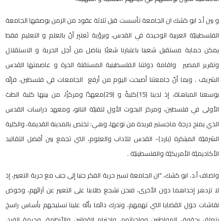
و بين أ.د ابو كشك ان الجامعة تأسست قبل ثلاثة عقود من الزمن بوصفها الجامعة
الفلسطينيّة العربية الوحيدة في القدس، وبرؤية تَعتبِر أنّ بالعلم و التعليم فقط
يمكن حماية مستقبل شعبنا باعتبارنا شعبًا يناضل من أجل الحرية و الاستقلال
وتقرير المصير واقامة دولتنا الفلسطينية المستقلة الحرة و عاصمتها القدس
الشريف . وبما أنّ جامعتنا أصبحت اليوم من أرفع الجامعات في فلسطين، فإنّه
بوسعنا المباهاة، إذ لدينا (15)كليةً و (29)معهدًا ومركزًا، من بينها كلية الطبّ
الأولى في فلسطين، ومركز البحوث الأول لتقنيّة النانو، ومعهد دراسات القدس
الذي يمنح درجة ماجستير فريدة من نوعها، وهي: تختص بالمدينة القديمة، والكلية
الشرفيّة المبتكرة (بارد)- القدس للآداب والعلوم، التي تجمع بين أفضل التقاليد
الأكاديميّة الأمريكيّة والفلسطينيّة .
واضاف أ.د. ابو كشك، "ان الجامعة تسير حرية الفكر جنبا إلى جنب مع حرية التعبير، إذ
لا تزدهر إحداهما دون الأخرى، فنحن نشجع طلابنا على التعبير عن آرائهم، وخوض
نقاشات حول القضايا التي تهمهم، وندرك دائما بأنّه علينا تسليحهم بأساس راسخ
يتعلق بحقوق المواطنين وواجباتهم، واحترام القوانين والأنظمة، وحرمة الفرد،