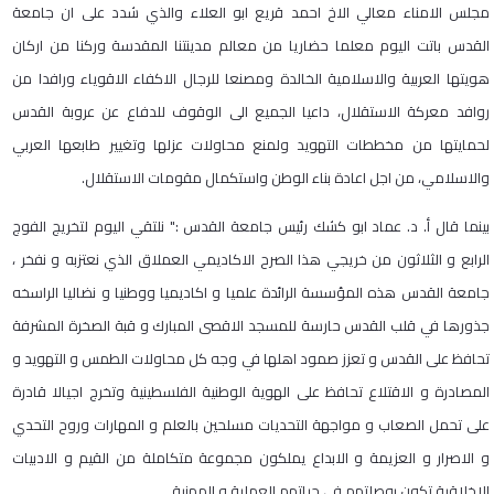
مجلس الامناء معالي الاخ احمد قريع ابو العلاء والذي شدد على ان جامعة
القدس باتت اليوم معلما حضاريا من معالم مدينتنا المقدسة وركنا من اركان
هويتها العربية والاسلامية الخالدة ومصنعا للرجال الاكفاء الاقوياء ورافدا من
روافد معركة الاستقلال، داعيا الجميع الى الوقوف للدفاع عن عروبة القدس
لحمايتها من مخططات التهويد ولمنع محاولات عزلها وتغيير طابعها العربي
والاسلامي، من اجل اعادة بناء الوطن واستكمال مقومات الاستقلال.
بينما قال أ. د. عماد ابو كشك رئيس جامعة القدس :" نلتقي اليوم لتخريج الفوج
الرابع و الثلاثون من خريجي هذا الصرح الاكاديمي العملاق الذي نعتزبه و نفخر ،
جامعة القدس هذه المؤسسة الرائدة علميا و اكاديميا ووطنيا و نضاليا الراسخه
جذورها في قلب القدس حارسة للمسجد الاقصى المبارك و قبة الصخرة المشرفة
تحافظ على القدس و تعزز صمود اهلها في وجه كل محاولات الطمس و التهويد و
المصادرة و الاقتلاع تحافظ على الهوية الوطنية الفلسطينية وتخرج اجيالا قادرة
على تحمل الصعاب و مواجهة التحديات مسلحين بالعلم و المهارات وروح التحدي
و الاصرار و العزيمة و الابداع يملكون مجموعة متكاملة من القيم و الادبيات
الاخلاقية تكون بوصلتهم في حياتهم العملية و المهنية.