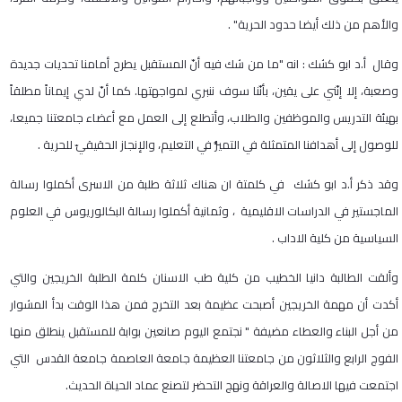
والأهم من ذلك أيضا حدود الحرية" .
وقال أ.د ابو كشك : انه "ما من شك فيه أنّ المستقبل يطرح أمامنا تحديات جديدة
وصعبة، إلا إنّني على يقين، بأنّنا سوف ننبري لمواجهتها. كما أنّ لدي إيماناً مطلقاً
بهيئة التدريس والموظفين والطلاب، وأتطلع إلى العمل مع أعضاء جامعتنا جميعا،
للوصول إلى أهدافنا المتمثلة في التميُّز في التعليم، والإنجاز الحقيقيّ للحرية .
وقد ذكر أ.د ابو كشك في كلمتة ان هناك ثلاثة طلبة من الاسرى أكملوا رسالة
الماجستير في الدراسات الاقليمية ، وثمانية أكملوا رسالة البكالوريوس في العلوم
السياسية من كلية الاداب .
وألقت الطالبة دانيا الخطيب من كلية طب الاسنان كلمة الطلبة الخريجين والتي
أكدت أن مهمة الخريجين أصبحت عظيمة بعد التخرج فمن هذا الوقت بدأ المشوار
من أجل البناء والعطاء مضيفة " نجتمع اليوم صانعين بوابة للمستقبل ينطلق منها
الفوج الرابع والثلاثون من جامعتنا العظيمة جامعة العاصمة جامعة القدس التي
اجتمعت فيها الاصالة والعراقة ونهج التحضر لتصنع عماد الحياة الحديث.