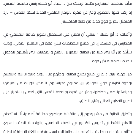
بدأت مناقشة المشاريع بكلمة ترحيبيّة من د. عماد أبو كشك رئيس جامعة القدس،
إذ رحّب فيها بالحضور، وعبّر عن فخره بالإنجاز العلميّ الجديد لكليّة القدس – بارد
المتمثل بتخريج فوج جديد من طلبة الماجستير.
وأضاف د. أبو كشك " ينبغي أن نعمل على استكمال تطوير نظامنا التعليميّ في
المدارس في فلسطين، في جميع التخصصات ليس فقط في التعليم المدني، وذلك
للتأكد من أنّنا نبني جيلا من الطلبة المعززين بالقيم والمهارات التي تأهلهم للدخول
للحياة الجامعية بكل قوة.
من جهته بارك د.بصري صالح تخريج الطلبة، وحثهم على تزويد وزارة التربية والتعليم
بوجهة نظرهم حول الفوارق بين عملهم ودراستهم؛ لتتمكن الوزارة من تقييمها
ودراستها ضمن خططها، وعبّر عن فخره بجامعة القدس التي تعمل باستمرار على
تطوير التعليم العالي بشتى الطرق.
وتطرق الطلبة في مشاريعهم إلى مناقشة مواضيع مختلفة أهمها، أثر استخدام
التعلم النشط في تدريس الكسور في الصف الخامس، والهندسة للصف السابع،
وتأثير استخدام جوجل في التعليم على طلبة المدارس، وتطوير اللغة الانجليزيّة لطلبة