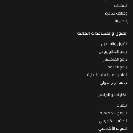
المكتبات
وظائف شاغرة
إتـصل بنا
القبول والمساعدات المالية
القبول والتسجيل
برامج البكالوريوس
برامج الماجستير
برامج الدبلوم
المنح والمساعدات المالية
برنامج الزائر الدولي
الكليات والبرامج
الكليات
البرامج الاكاديمية
الطاقم الاكاديمي
التقويم الأكاديمي