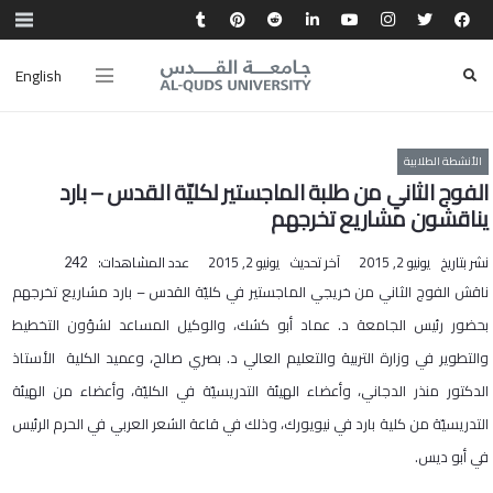
English
الأنشطة الطلابية
الفوج الثاني من طلبة الماجستير لكليّة القدس – بارد
يناقشون مشاريع تخرجهم
نشر بتاريخ
يونيو 2, 2015
آخر تحديث
يونيو 2, 2015
عدد المشاهدات:
242
ناقش الفوج الثاني من خريجي الماجستير في كليّة القدس – بارد مشاريع تخرجهم
بحضور رئيس الجامعة د. عماد أبو كشك، والوكيل المساعد لشؤون التخطيط
والتطوير في وزارة التربية والتعليم العالي د. بصري صالح، وعميد الكلية الأستاذ
الدكتور منذر الدجاني، وأعضاء الهيئة التدريسيّة في الكليّة، وأعضاء من الهيئة
التدريسيّة من كلية بارد في نيويورك، وذلك في قاعة الشعر العربي في الحرم الرئيس
في أبو ديس.