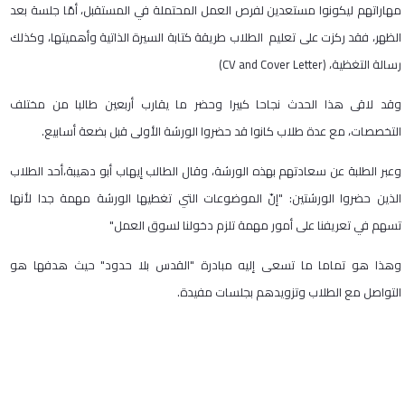
مهاراتهم ليكونوا مستعدين لفرص العمل المحتملة في المستقبل، أمّا جلسة بعد
الظهر، فقد ركزت على تعليم الطلاب طريقة كتابة السيرة الذاتية وأهميتها، وكذلك
رسالة التغظية، (CV and Cover Letter)
وقد لاقى هذا الحدث نجاحا كبيرا وحضر ما يقارب أربعين طالبا من مختلف
التخصصات، مع عدة طلاب كانوا قد حضروا الورشة الأولى قبل بضعة أسابيع.
وعبر الطلبة عن سعادتهم بهذه الورشة، وقال الطالب إيهاب أبو دهيبة،أحد الطلاب
الذين حضروا الورشتين: "إنّ الموضوعات التي تغطيها الورشة مهمة جدا لأنها
تسهم في تعريفنا على أمور مهمة تلزم دخولنا لسوق العمل"
وهذا هو تماما ما تسعى إليه مبادرة "القدس بلا حدود" حيث هدفها هو
التواصل مع الطلاب وتزويدهم بجلسات مفيدة.