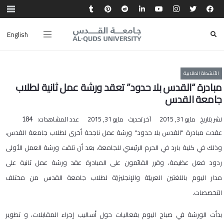
English
الأنشطة الطلابية
مبادرة “القدس بلا حدود” تعقد ورشة عمل ثانية لطلاب
جامعة القدس
نشر بتاريخ
مايو 31, 2015
آخر تحديث
مايو 31, 2015
عدد المشاهدات:
184
عقدت
مبادرة
"
القدس
بلا
حدود
"
ورشة
عمل
ناجحة
أخرى
لطلاب
جامعة
القدس،
وذلك
في
كلية
بارد
في
الحرم
الرئيسي
للجامعة،
بعد أن تلقت
ورشة
العمل
الأولى
ردود
فعل
عظيمة،
وقرر
القائمون على المبادرة عقد
ورشة
عمل
ثانية
على
مدار اليوم باللغتين
العربيّة
والإنجليزيّة
لطلاب
جامعة
القدس
من مختلف
التخصصات.
بدأت الورشة في صباح اليوم بفعاليات حول أساليب إجراء المقابلات، و تطوير