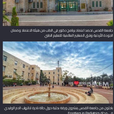
جامعة القدس تحصد اعتماد برنامج دكتور في الطب من هيئة الاعتماد وضمان
الجودة الأردنية وفق المعايير العالمية للتعليم الطبي
باحثون من جامعة القدس ينشرون ورقة بحثية حول حالة نادرة لالتهاب الدم الوليدي
في مجلة Frontiers in Pediatrics