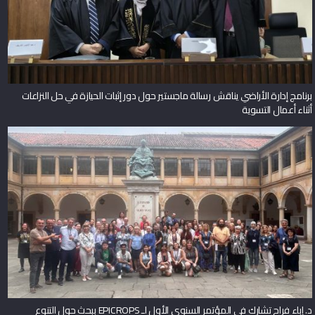
برنامج إدارة الأراضي يناقش رسالة ماجستير حول دور إثبات الحيازة في حل النزاعات
أثناء أعمال التسوية
د. إباء فراح تشارك في المؤتمر السنوي الأول لـ EPICROPS ببحث حول التنوع