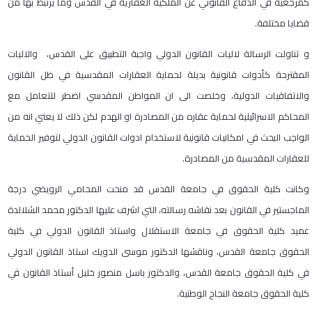
كمرجعية في الدفاع القانوني عن الملكية العقارية في القدس وما يرتبط بها من
قضايا مختلفة.
و تناولت الرسالة لاليات القانون الدولي واجبة التطبيق على القدس، والاليات
المقترحة كأدوات قانونية بديلة لحماية العقارات المقدسية في ظل القانون
والاتفاقيات الدولية، وخلصت الى ان المواطن المقدسي اضطر للتعامل مع
المحاكم الاسرائيلية لحماية عقاره من المصادرة او الهدم لكن ذلك لا يعني انه من
الواجب البحث في امكانيات قانونية لاستخدام ادوات القانون الدولي لتوفير الحماية
للعقارات المقدسية من المصادرة.
وكانت كلية الحقوق في جامعة القدس قد منحت المحامي الرويضي درجة
الماجستير في القانون بعد نقاشه رسالته، التي اشرف عليها الدكتور محمد الشلالدة
عميد كلية الحقوق في جامعة الاستقلال واستاذ القانون الدولي في كلية
الحقوق جامعة القدس، وناقشها الدكتور موسى الدويك استاذ القانون الدولي
في كلية الحقوق جامعة القدس، والدكتور باسل منصور خليل أستاذ القانون في
كلية الحقوق جامعة النجاح الوطنية.