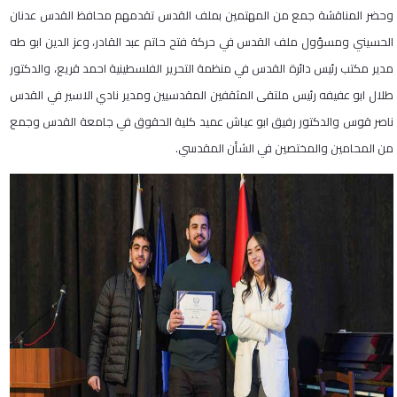
وحضر المناقشة جمع من المهتمين بملف القدس تقدمهم محافظ القدس عدنان
الحسيني ومسؤول ملف القدس في حركة فتح حاتم عبد القادر، وعز الدين ابو طه
مدير مكتب رئيس دائرة القدس في منظمة التحرير الفلسطينية احمد قريع، والدكتور
طلال ابو عفيفه رئيس ملتقى المثقفين المقدسيين ومدير نادي الاسير في القدس
ناصر قوس والدكتور رفيق ابو عياش عميد كلية الحقوق في جامعة القدس وجمع
من المحامين والمختصين في الشأن المقدسي.