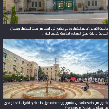
جامعة القدس تحصد اعتماد برنامج دكتور في الطب من هيئة الاعتماد وضمان
الجودة الأردنية وفق المعايير العالمية للتعليم الطبي
باحثون من جامعة القدس ينشرون ورقة بحثية حول حالة نادرة لالتهاب الدم الوليدي
في مجلة Frontiers in Pediatrics