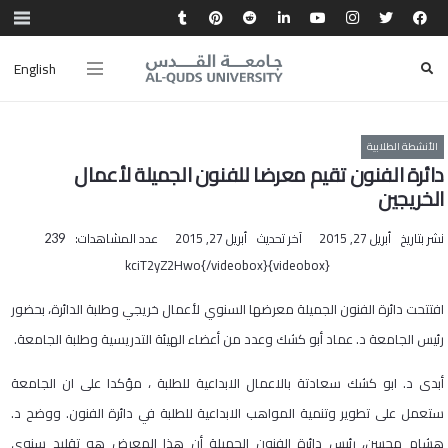
English
الأنشطة الطلابية
دائرة الفنون تقيم معرضا للفنون الجميلة لأعمال
الخريجين
نشر بتاريخ
أبريل 27, 2015
آخر تحديث
أبريل 27, 2015
عدد المشاهدات:
239
{videobox}kciT2yZ2Hwo{/videobox}
افتتحت دائرة الفنون الجميلة معرضها السنوي لأعمال خريجي وطلبة الدائرة، بحضور
رئيس الجامعة د. عماد أبو كشك وعدد من أعضاء الهيئة التدريسية وطلبة الجامعة.
أبدى د. ابو كشك سعادتة بالاعمال الابداعية للطلبة ، مؤكدا على ان الجامعة
ستعمل على تطوير وتنمية المواهب الابداعية للطلبة في دائرة الفنون. ووضح د.
هشام محسن، رئيس دائرة الفنون الجميلة أن هذا المعرض هو تقليد سنوي