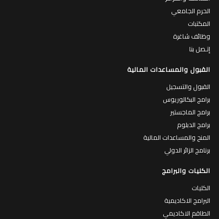
الحرم الجامعي
المكتبات
وظائف شاغرة
إتـصل بنا
القبول والمساعدات المالية
القبول والتسجيل
برامج البكالوريوس
برامج الماجستير
برامج الدبلوم
المنح والمساعدات المالية
برنامج الزائر الدولي
الكليات والبرامج
الكليات
البرامج الاكاديمية
الطاقم الاكاديمي