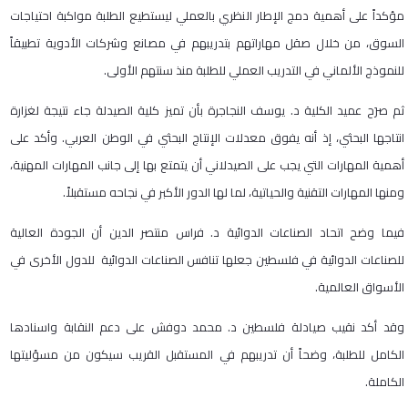
مؤكداً على أهمية دمج الإطار النظري بالعملي ليستطيع الطلبة مواكبة احتياجات
السوق، من خلال صقل مهاراتهم بتدريبهم في مصانع وشركات الأدوية تطبيقاً
للنموذج الألماني في التدريب العملي للطلبة منذ سنتهم الأولى.
ثم صرَح عميد الكلية د. يوسف النجاجرة بأن تميز كلية الصيدلة جاء نتيجة لغزارة
انتاجها البحثي، إذ أنه يفوق معدلات الإنتاج البحثي في الوطن العربي. وأكد على
أهمية المهارات التي يجب على الصيدلاني أن يتمتع بها إلى جانب المهارات المهنية،
ومنها المهارات التقنية والحياتية، لما لها الدور الأكبر في نجاحه مستقبلاً.
فيما وضح اتحاد الصناعات الدوائية د. فراس منتصر الدين أن الجودة العالية
للصناعات الدوائية في فلسطين جعلها تنافس الصناعات الدوائية للدول الأخرى في
الأسواق العالمية.
وقد أكد نقيب صيادلة فلسطين د. محمد دوفش على دعم النقابة واسنادها
الكامل للطلبة، وضحاً أن تدريبهم في المستقبل القريب سيكون من مسؤليتها
الكاملة.