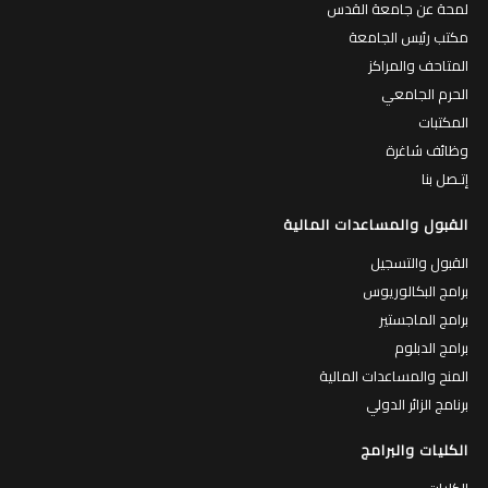
لمحة عن جامعة القدس
مكتب رئيس الجامعة
المتاحف والمراكز
الحرم الجامعي
المكتبات
وظائف شاغرة
إتـصل بنا
القبول والمساعدات المالية
القبول والتسجيل
برامج البكالوريوس
برامج الماجستير
برامج الدبلوم
المنح والمساعدات المالية
برنامج الزائر الدولي
الكليات والبرامج
الكليات