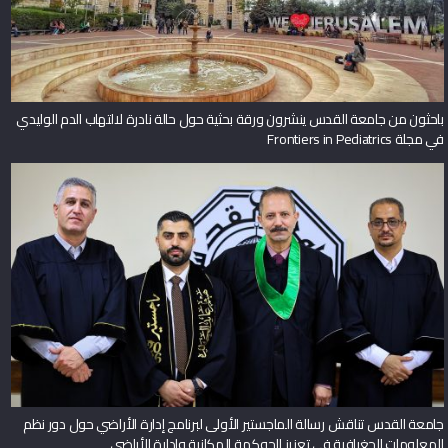
باحثون من جامعة القدس ينشرون ورقة بحثية حول حالة نادرة لالتهاب الدم الوليدي
في مجلة Frontiers in Pediatrics
جامعة القدس تناقش رسالة الماجستير الأولى لبرنامج إدارة الأراضي حول دور نظم
المعلومات الجغرافية في تعزيز الحوكمة المكانية وإدارة الأراضي