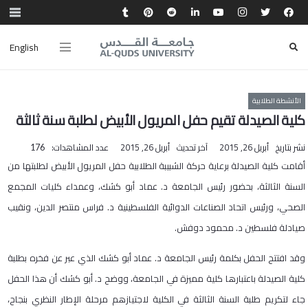
English
الأنشطة الطلابية
كلية الصيدلة تقيم حفل المريول الأبيض لطلبة سنة ثالثة
نشر بتاريخ
أبريل 26, 2015
آخر تحديث
أبريل 26, 2015
عدد المشاهدات:
176
أقامت كلية الصيدلة برعاية حركة الشبيبة الطلابية حفل المريول الأبيض لطلبتها من
السنة الثالثة، بحضور رئيس الجامعة د. عماد أبو كشك، وعمداء كليات المجمع
الصحي، ورئيس اتحاد الصناعات الدوائية الفلسطينية د. فراس منتصر الدين، ونقيب
صيادلة فلسطين د. محمود دوفش.
وقد افتتح الحفل بكلمة رئيس الجامعة د. عماد أبو كشك الذي عبر عن فخره بطلبة
كلية الصيدلة باعتبارها كلية مميزة في الجامعة، ووضح د. أبو كشك أن هذا الحفل
جاء لتكريم طلبة السنة الثالثة في الكلية لاجتيازهم مرحلة الإطار النظري بنجاح،