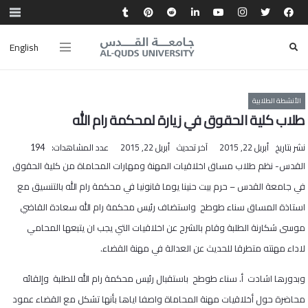
English
الأنشطة الطلابية
طلاب كلية الحقوق في زيارة لمحكمة رام الله
نشر بتاريخ
أبريل 22, 2015
آخر تحديث
أبريل 22, 2015
عدد المشاهدات:
194
القدس- نظم طلاب مساق اخلاقيات المهنة ومهارات المحاماة من كلية الحقوق
في جامعة القدس – حرم بيت حنينا يوما قانونيا في محكمة رام الله بالتنسيق مع
استاذة المساق سناء طوطح واستضاف رئيس محكمة رام الله سعادة القاضي
موسى شكارنة الطلبة وقام بالشرح عن اخلاقيات التي يجب ان يتبعها المحامي
لاداء مهنته متطرقا للحديث عن العدالة في مهنة القضاء.
وبدورها اشادت أ. سناء طوطح باستقبال رئيس محكمة رام الله للطلبة وإلقائه
محاضرة حول أخلاقيات مهنة المحاماة واصفا اياها بأنها تشكل مع القضاء عمود