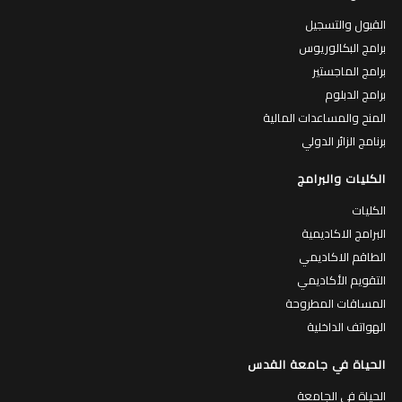
القبول والتسجيل
برامج البكالوريوس
برامج الماجستير
برامج الدبلوم
المنح والمساعدات المالية
برنامج الزائر الدولي
الكليات والبرامج
الكليات
البرامج الاكاديمية
الطاقم الاكاديمي
التقويم الأكاديمي
المساقات المطروحة
الهواتف الداخلية
الحياة في جامعة القدس
الحياة في الجامعة