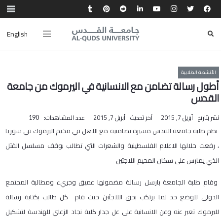
English
الأنشطة الطلابية
أطول رسالة تضامن مع الانسانية في اليرموك من جامعة
القدس
نشر بتاريخ
أبريل 7, 2015
آخر تحديث
أبريل 7, 2015
عدد المشاهدات:
190
نظم طلبة جامعة القدس مسيرة تضامنية مع الاهل في مخيم اليرموك في سوريا
، رفعت خلالها الاعلام الفلسطينية والشعرات التي تطالب بوقف مسلسل القتل
الذي يمارس على سكان المخيم اللاجئين
وقام طلبة الجامعة بارسل رسالة مضمونها عميق وجريء ومطالبة المجتمع
الدولي للوضع حد لما يرتكب بحق اللاجئين حيث قام كل طالب بكتابة رسالة
لليرموك تعبر عنه وعن الانسانية على عل جدار كلية نجاد الزعني للهندسة لتشكيل