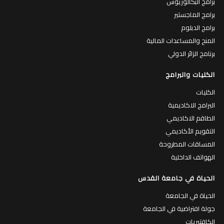
برامج البكالوريوس
برامج الماجستير
برامج الدبلوم
المنح والمساعدات المالية
برنامج الزائر الدولي
الكليات والبرامج
الكليات
البرامج الاكاديمية
الطاقم الاكاديمي
التقويم الأكاديمي
المساقات المطروحة
الهواتف الداخلية
الحياة في جامعة القدس
الحياة في الجامعة
جولة افتراضية في الجامعة
الكافتيريات