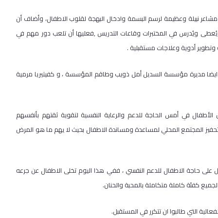
 مشاعر نبيلة وعظيمة لرسم البسمة وادخال البهجة لقلوب الاطفال، وأضاف أن
يُعطى ويُدرس في المختبرات وقاعات التدريس ,فعليها أن تلعب دور مهم في
وتطوير أدوية وعلاجات مستقبلية .
 ايضا مديرة مؤسسة السديل أمل ذويب وطاقم المؤسسة ، و كفيتيريا مرمية
لأطفال في أمس الحاجة للدعم والرعاية النفسية لتقوية ثقتهم بأنفسهم
تحفيز المجتمع المحلي لمساعدة ومساندة الاطفال بحيث لا يهم ما هو المرض
لى حاجة الاطفال للدعم النفسي ، ففي هذا اليوم تخلى الاطفال عن جرعه
لجميع كفئة كاملة متكاملة بالمحبة والحنان.
عالية التي طالبوا ان تتكرر في المستقبل.