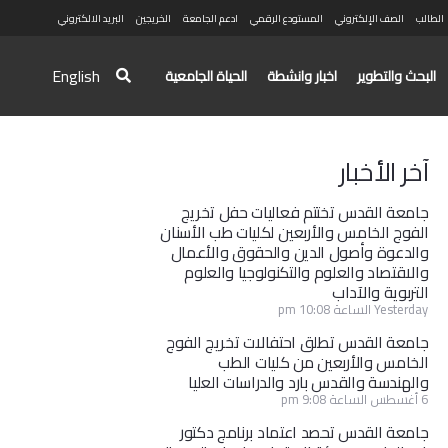
الطالب
الصف الإلكتروني
المستودع الرقمي
ادعم الجامعة
الخريجين
البريد الالكتروني
English
البحث والتطوير
اخبار وانشطة
الحياة الجامعية
آخر الأخبار
جامعة القدس تختتم فعاليات حفل تخريج
الفوج الخامس والأربعين لكليات طب الأسنان
والدعوة وأصول الدين والحقوق والأعمال
والاقتصاد والعلوم والتكنولوجيا والعلوم
التربوية والآداب
Yesterday الساعة 10:08 pm
جامعة القدس تطلق احتفالات تخريج الفوج
الخامس والأربعين من كليات الطب
والهندسة والقدس بارد والدراسات العليا
6 أغسطس الساعة 9:08 pm
جامعة القدس تحصد اعتماد برنامج دكتور