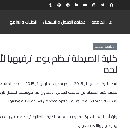
عن الجامعة
عمادة القبول والتسجيل
الكليات والبرامج
الأنشطة الطلابية
كلية الصيدلة تنظم يوما ترفيهيا ل
لحم
نشر بتاريخ
مارس 1, 2015
آخر تحديث
مارس 1, 2015
عدد المشاه
​نظمت كلية الصيدلة في جامعة القدس بالتعاون مع مؤسسة السديل للرعاية 
بمشاركة عميد الكلية د. يوسف نجاجرة وعدد من اساتذة الكلية وطلبتها .
وابتدأت الفعاليات بكلمة ترحيبيه لعميد الكلية والطالبة غيداء هماش ومدير
وجوههم واللعب معهم.