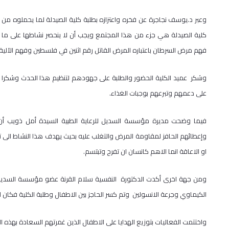
وعبر د.يوسف نجاجرة عن فخره واعتزازه بطلبة كلية الصيدلة لما يحملوه من
كلية الصيدلة هي جزء من هذا المجتمع ويجب أن لا ينحصر نشاطها على ما 
فهم مرض السرطان باعتباره المرض القاتل رقم اثنين في فلسطين وفهم الآلية 
وشكر عميد الكلية الحضور والطلبة على جهودهم لتنظيم هذا الحدث وشكرا
على دعمهم وتبرعهم بوجبات الغذاء.
فيما وضحت مديرة مؤسسة السديل للرعاية الطبية السيدة أمل ذويب أن ا
وإعطائهم الحافز لمقاومة المرض والتغلب عليه بحيث يهدف هذا النشاط الى 
او الاعاقة انما الاهم كانسان ان تفرح وتبتسم.
ومن جهة اخرى أكدت الدكتورة النفسية سلام القرنة عضو مؤسسة السديل ع
الكيماوي وجرعة الانسولين وتم كسر الحاجز بين الاطفال وطلبة الكلية فكان ا
واختتمت الفعاليات بتوزيع الهدايا على الاطفال الذين غمرتهم السعادة بهذه الف