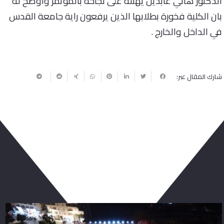
الدكتور هاني عابدين يهنئه على نجاحه بالمؤتمر وأوضح له
بان الكلية فخورة بطلابها الذين يرفعون راية جامعة القدس
في الداخل والخارج .
شارك المقال عبر:
ربما يعجبك أيضا