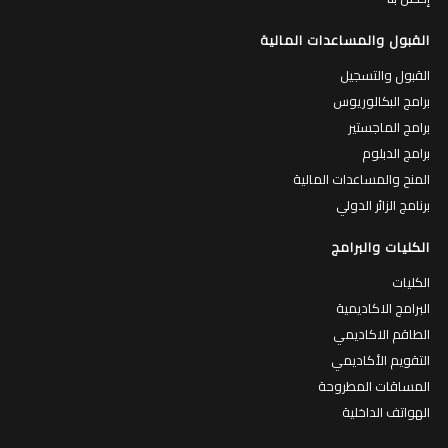
القبول والمساعدات المالية
القبول والتسجيل
برامج البكالوريوس
برامج الماجستير
برامج الدبلوم
المنح والمساعدات المالية
برنامج الزائر الدولي
الكليات والبرامج
الكليات
البرامج الاكاديمية
الطاقم الاكاديمي
التقويم الأكاديمي
المساقات المطروحة
الهواتف الداخلية