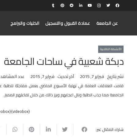
عن الجامعة
عمادة القبول والتسجيل
الكليات والبرامج
الأنشطة الطلابية
دبكة شعبية في ساحات الجامعة
نشر بتاريخ
فبراير 7, 2015
آخر تحديث
فبراير 7, 2015
عدد المشاهدا
قامت العلاقات العامة في نهاية الأسبوع الماضي بعمل مفاجئة للطلبة 
الجامعة مما جذب الطلبة ونال اعجابهم وبرز ذالك من خلال تفاعلهم المميز.
{videobox}LMN8vfrEaNY{/videobox}
شارك المقال عبر: