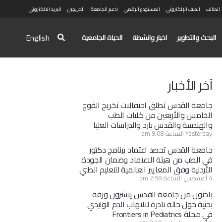
الطالب
الصف الإلكتروني
المستودع الرقمي
ادعم الجامعة
الخريجين
البريد الالكتروني
English
البحث والتطوير
اخبار وانشطة
الحياة الجامعية
آخر الأخبار
جامعة القدس تطلق احتفالات تخريج الفوج
الخامس والأربعين من كليات الطب
والهندسة والقدس بارد والدراسات العليا
Yesterday الساعة 9:08 pm
جامعة القدس تحصد اعتماد برنامج دكتور
في الطب من هيئة الاعتماد وضمان الجودة
الأردنية وفق المعايير العالمية للتعليم الطبي
4 أغسطس الساعة 2:58 pm
باحثون من جامعة القدس ينشرون ورقة
بحثية حول حالة نادرة لالتهاب الدم الوليدي
في مجلة Frontiers in Pediatrics