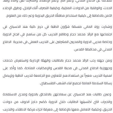
مقدمة عن الدفاع المدني، وعلم النار، وعلم الإطفاء، والتصرف قبل واثناء وبعد
الحدث، والوقاية من الحوادث المنزلية، وكيفية التصرف أثناء الزلازل، وطرق الإخلاء
الآمن بالاضافة إلى كيفية استخدام مطفأة الحريق اليدوية وغير ذلك من العلوم.
وشكرت رولا الماني منسقة شؤون الطلبة في حرم كلية هند الحسيني في
اجتماعها مع الرائد محمد حجار وطاقم التدريب كل من ساهم في انجاح الدورة
وخاصة مدربي الدورة والمدربين المشرفين على التدريب العملي في مديرية الدفاع
المدني في محافظة القدس.
ومن جهته رحب الرائد محمد حجار بالطالبات والهيئة الإدارية واستعرض خدمات
وجهوزية الدفاع المدني في مدينة القدس والإمكانيات المتاحة، كما وأكد على
اهمية التدريب معبراً عن استعدادهم للتعاون مع الجامعة لتدريب الطلبة ولإيصال
رسالة السلامة العامة لجميع ابناء الشعب الفلسطيني.
وعبرن طالبات هند الحسيني عن سعادتهن بالالتحاق بالدورة ومدى الاستفادة
والخبرات التي اكتسبتها الطالبات خلال الدورة ككسر حاجز الخوف من حوادث
الحريق، وكيفية التعامل معها بالإضافة إلى معرفة اجزاء مركبة الاطفاء، والتدريب