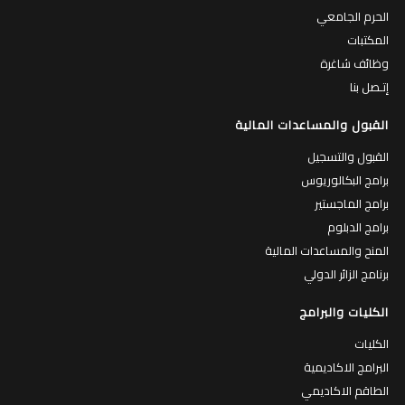
الحرم الجامعي
المكتبات
وظائف شاغرة
إتـصل بنا
القبول والمساعدات المالية
القبول والتسجيل
برامج البكالوريوس
برامج الماجستير
برامج الدبلوم
المنح والمساعدات المالية
برنامج الزائر الدولي
الكليات والبرامج
الكليات
البرامج الاكاديمية
الطاقم الاكاديمي