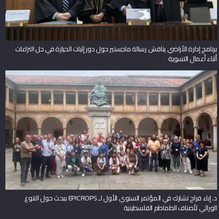
برنامج إدارة الأراضي يناقش رسالة ماجستير حول دور إثبات الحيازة في حل النزاعات
أثناء أعمال التسوية
د. إباء فراح تشارك في المؤتمر السنوي الأول لـ EPICROPS ببحث حول التنوع
الوراثي لأصناف الطماطم الفلسطينية