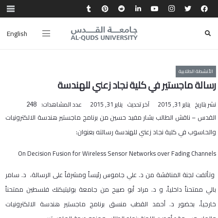
English
الأنشطة الطلابية
رسالة ماجستير في كلية نجاد زعني للهندسة
نشر بتاريخ
يناير 31, 2015
آخر تحديث
يناير 31, 2015
عدد المشاهدات:
248
​القدس – ناقش الطالب بشار مفيد حسين من برنامج ماجستير هندسة الالكترونيات
والحاسوب في كلية نجاد زعني للهندسة رسالته بعنوان:
On Decision Fusion for Wireless Sensor Networks over Fading Channels
وتألفت لجنة المناقشة من د. علي جاموس رئيساً ومشرفاً على الرسالة، د. سامر
بالي ممتحناً داخلياً، و د. مراد أبو صبيح من جامعة بوليتيكنك فلسطين ممتحناً
خارجياً، بحضور د. أحمد القطب منسق برنامج ماجستير هندسة الالكترونيات