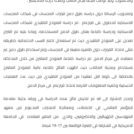
والحاسوب، وقد أوصت اللجنة بنجاح الطالب ومنحه درجة الماجستير .
وتمحورت الرسالة حول دراسه طرق دمج قرارات المجسات في شبكات المجسات
اللاسلكيه للحصول على قرارعام . تم دراسه النموذج التقليدي لشبكات المجسات
اللاسلكيه ودراسة كفاءة بعض طرق الدمج المستخدمه، وبناءا عليه تم اقتراح
تعديل على النموذج التقليدي حيث تم استعمال اختبار النسب الاحتماليه كطريقه
مثلى لاتخاذ القرارات حول ظاهره معينه في المجسات وتم استخدام طرق دمج غير
معقده في مركز الدمج. تم دراسه كفاءة النموذج المقترح من خلال المحاكاه
باستخدام برمجية الماتلاب حيث اظهرت النتائج كفاءه عالية للنموذج المقترح
بالاضافة الى كونه اقل تعقيدا من النموذج التقليدي من حيث عدد العمليات
الحسابية وكميه المعلومات اللازمه لاتخاذ قرارعام في مركز الدمج.
وتجدر الاشارة الى انه تم تلخيص نتائج هذه الدراسة في ورقه بحثية مقدمة
للمؤتمر العالمي في الاتصالات ومعالجة الاشارات المدعوم من معهد
المهندسين الكهربائيين والالكترونيين، والذي من المقرر انعقاده في الجامعة
الامريكية في الشارقة في الفترة الواقعة بين 17-19 شباط.