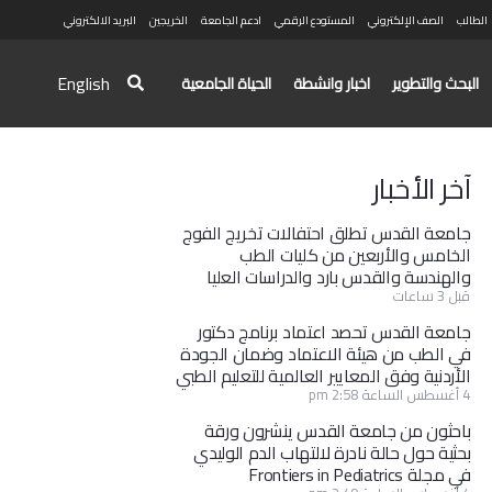
الطالب
الصف الإلكتروني
المستودع الرقمي
ادعم الجامعة
الخريجين
البريد الالكتروني
English
البحث والتطوير
اخبار وانشطة
الحياة الجامعية
آخر الأخبار
جامعة القدس تطلق احتفالات تخريج الفوج
الخامس والأربعين من كليات الطب
والهندسة والقدس بارد والدراسات العليا
قبل 3 ساعات
جامعة القدس تحصد اعتماد برنامج دكتور
في الطب من هيئة الاعتماد وضمان الجودة
الأردنية وفق المعايير العالمية للتعليم الطبي
4 أغسطس الساعة 2:58 pm
باحثون من جامعة القدس ينشرون ورقة
بحثية حول حالة نادرة لالتهاب الدم الوليدي
في مجلة Frontiers in Pediatrics