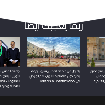
ربما يعجبك أيضا
نامج دكتور
باحثون من جامعة القدس ينشرون ورقة
جامعة القدس تن
وضمان
بحثية حول حالة نادرة لالتهاب الدم الوليدي
الأولى لبرنامج إ
 العالمية
في مجلة Frontiers in Pediatrics
المعلومات الجغر
المكانية وإدارة ا