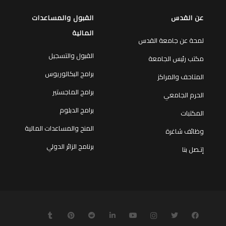
عن القدس
القبول والمساعدات
المالية
لمحة عن جامعة القدس
القبول والتسجيل
مكتب رئيس الجامعة
برامج البكالوريوس
المتاحف والمراكز
برامج الماجستير
الحرم الجامعي
برامج الدبلوم
المكتبات
المنح والمساعدات المالية
وظائف شاغرة
برنامج الزائر الدولي
إتـصل بنا